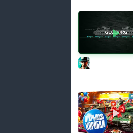
Новые коробки ★ С
цех, глава 3 ★ МИР 
Gleborg
п