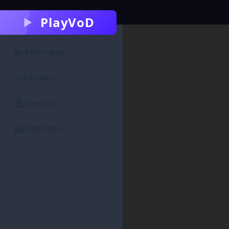
PlayVoD
Категории
Стримы
Каналы
Подборки