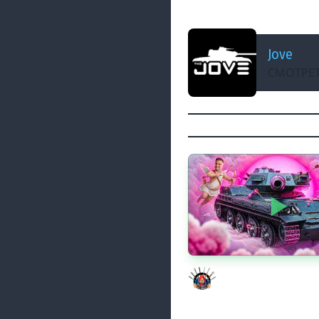
Выживаем Ночью 
Jove
СМОТРЕТ
Моя Любимая ПТ-10 
Evil GrannY