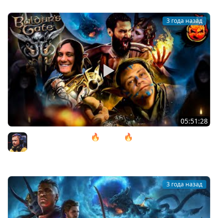
3 года назад
05:51:28
10# Baldur’s Gate 3 🔥 ACT lll 🔥 Почти в Аду
@ElComentanteOfficial и @Kop3uHbl4
Inspirer
3 года назад