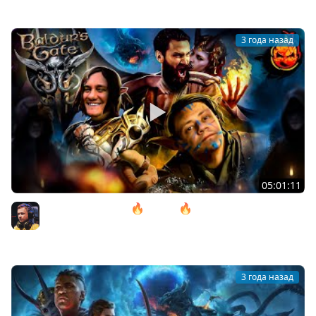
3 года назад
05:01:11
12# Baldur’s Gate 3 🔥 ACT lll 🔥 Дом Надежды
@ElComentanteOfficial и @Kop3uHbl4
Inspirer
3 года назад