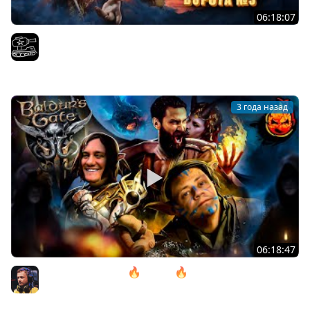
06:18:07
Проходим весь Baldur's Gate 3 | Часть 11. Играем с
@InspirerGames и@Kop3uHbl4
El COMENTANTE
3 года назад
06:18:47
11# Baldur’s Gate 3 🔥 ACT lll 🔥 Камень Горташа
@ElComentanteOfficial и @Kop3uHbl4
Inspirer