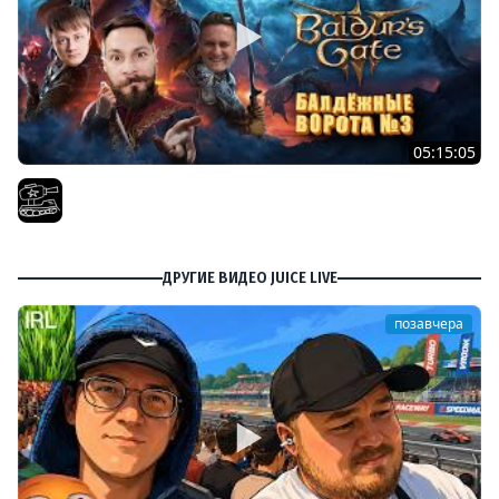
05:15:05
Проходим весь Baldur's Gate 3 | Часть 10. При участии
@InspirerGames хватит лутать! И @Kop3uHbl4
El COMENTANTE
ДРУГИЕ ВИДЕО JUICE LIVE
позавчера