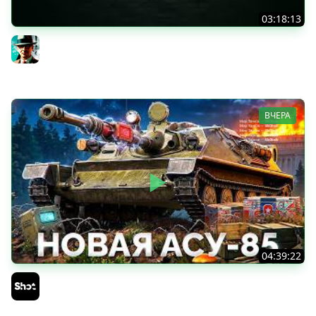
03:18:13
Новые коробки ★ Сборочный цех, глава 3 ★ МИР
ТАНКОВ
Gleborg
ВЧЕРА
04:39:22
АСУ-85 — Советская Е 25 из Коробок!
Sh0tnik