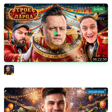
ВЧЕРА
06:22:50
Трое из Ларца ★ С ДР НАША ИГРА
@ElComentanteOfficial @Kop3uHbl4
Inspirer
позавчера