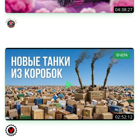
04:38:27
Моя Любимая ПТ-10 - TORNADE
Evil GrannY
ВЧЕРА
02:52:12
ТРИ НОВЫХ ТАНКА ИЗ КОРОБОК: Русский АЗУ, Китаец ТТ
и Мерк М6
Vspishka