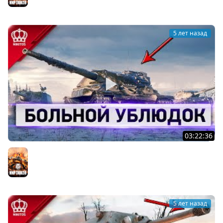
5 лет назад
03:22:36
Больной Ублюдок - Зачем качаю...
Мир танков
5 лет назад