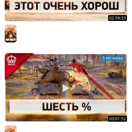
02:59:33
Этот Очень Харош
Мир танков
5 лет назад
03:01:52
Шесть % | 60TP