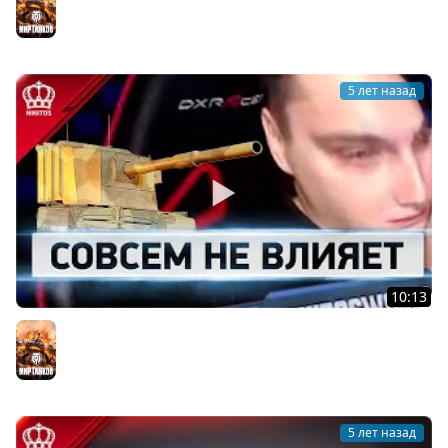
Мир танков
5 лет назад
10:13
World of Никитос #3
Мир танков
5 лет назад