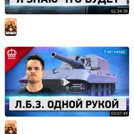
02:34:38
Черный Рынок - ВАНГУЕМ
Мир танков
5 лет назад
03:07:49
ТОП Л.Б.З. Одной Рукой (Я не шучу)
Мир танков