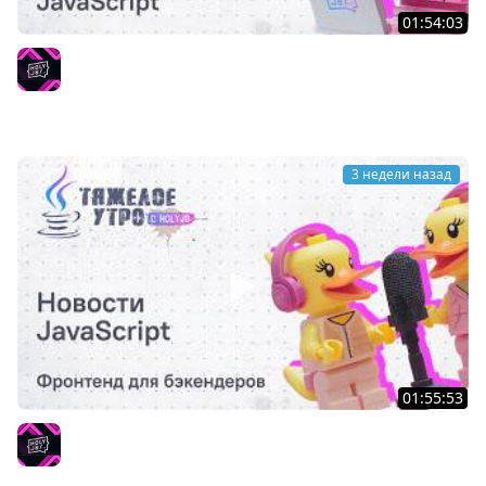
01:54:03
Тяжёлое утро с HolyJS #145 | Новости JavaScript
HolyJS
3 недели назад
01:55:53
Тяжёлое утро с ПК HolyJS #143 | Фронтенд для
бэкендеров | Новости JavaScript
HolyJS