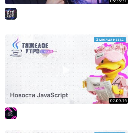
05:36:31
Сделал 2D ИГРУ на JS с AI за ОДИН день! — 13 ЛЕТ
опыта + AI | Hollow Knight
RED Group
2 месяца назад
02:09:16
Тяжелое утро с HolyJS 140 | Новости JavaScript
HolyJS