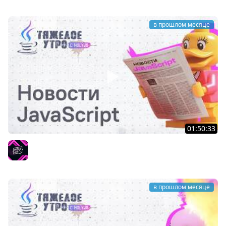
в прошлом месяце
01:50:33
Тяжёлое утро с ПК HolyJS #142 | Новости JavaScript
HolyJS
в прошлом месяце