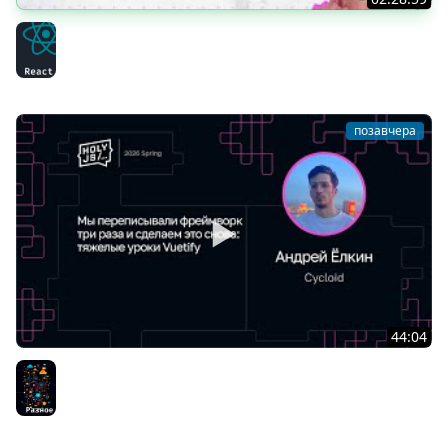
Тяжёлое утро с HolyJS #146 | Next.js 16.3, React Router
v9, SolidStart v2 | Новости JavaScript
React
позавчера
44:04
Андрей Ёлкин — Мы переписывали фреймворк три
раза и сделаем это снова: тяжелые уроки Vuetify
Разное