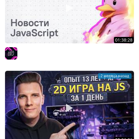
01:38:28
Тяжелое утро с HolyJS #141 | новости JavaScript
HolyJS
2 месяца назад