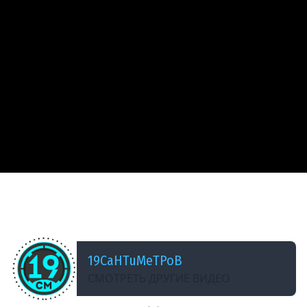
ДОБАВЛЕНО: 3 МЕСЯЦА НАЗАД
С 9 МАЯ, Гриль! #wot #миртанков
#19сантиметров
19CaHTuMeTPoB
СМОТРЕТЬ ДРУГИЕ ВИДЕО