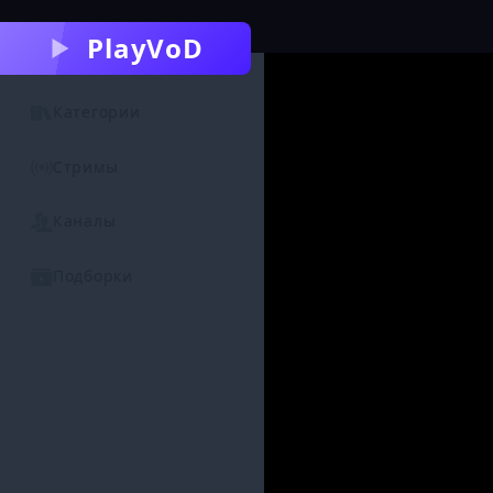
PlayVoD
Категории
Стримы
Каналы
Подборки