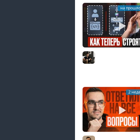
на прошло
AI-инженерия с нуля
гайд для разработчик
Владилен Минин
2 нед
Middle из бигтеха п