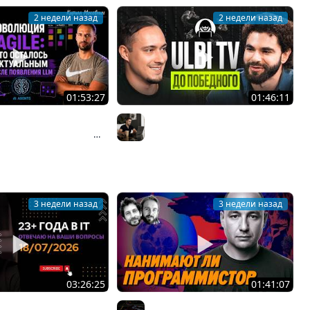
2 недели назад
2 недели назад
01:53:27
01:46:11
азбаев о взлёте и
Ulbi TV: шесть лет за кадром,
Agile: почему Scrum
цена качества и будущее IT
Организованное программирование | Кирилл Мокевнин
Владилен Минин
 индустрию и что
дит сейчас #89
3 недели назад
3 недели назад
03:26:25
01:41:07
8/07/2026: ответы на
Пишут ли еще на C в 2026 году