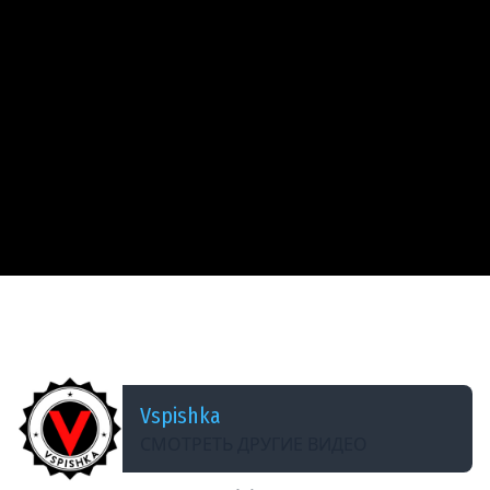
ДОБАВЛЕНО: 14 ЛЕТ НАЗАД
neVOD #16 - &quot;Кавалерия&quot; в WOT.
Часть 1. (Курт+Кирсанов)
Vspishka
СМОТРЕТЬ ДРУГИЕ ВИДЕО