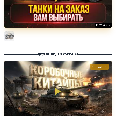
07:54:07
ТАНКИ НА ЗАКАЗ...ВАМ ВЫБИРАТЬ ● Мини-Гайды от
MeanMachins ● Подробности в Описании
MeanMachins
ДРУГИЕ ВИДЕО VSPISHKA
СЕГОДНЯ