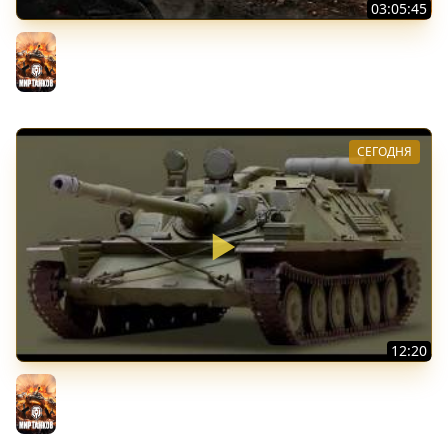
03:05:45
КИТАЙЧОКИ ИЗ КОРОБЧОНОК! 617Q и HSD-1
Мир танков
СЕГОДНЯ
12:20
Вспышка на "АСУ-85". Бой на 8 Фрагов в прямом эфире
Мир танков