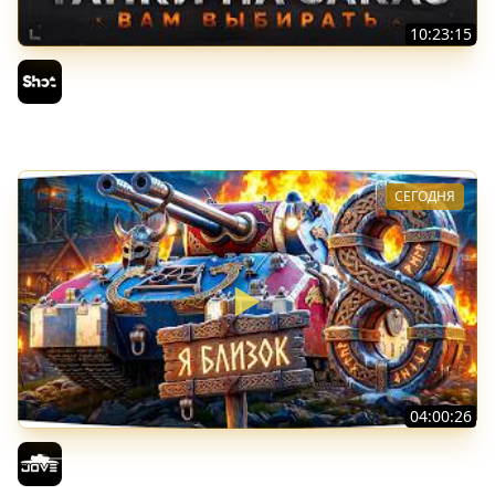
10:23:15
ТАНКИ на ЗАКАЗ — Смотрите Описание Стрима
Sh0tnik
СЕГОДНЯ
04:00:26
БИТВА ЗА MAUSEKONIG! — ВСЕГО 8 ЗАДАЧ ДО КОНЦА ●
Возвращение Сериала по ЛБЗ 3.0
Jove