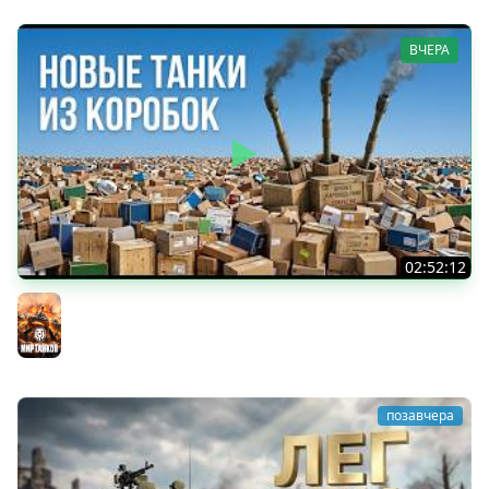
ВЧЕРА
02:52:12
ТРИ НОВЫХ ТАНКА ИЗ КОРОБОК: Русский АЗУ, Китаец ТТ
и Мерк М6
Мир танков
позавчера