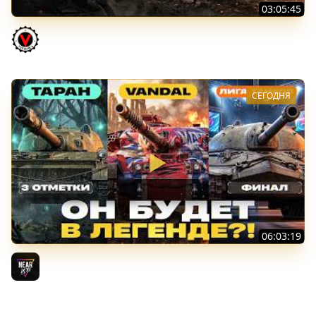
03:05:45
КИТАЙЧОКИ ИЗ КОРОБЧОНОК! 617Q и HSD-1
Vspishka
СЕГОДНЯ
06:03:19
VANDAL - ОН БУДЕТ В ЛЕГЕНДЕ?! + ТАРАН 3 ОТМЕТКИ +
ЛИГА ТАНКОВ: ФИНАЛ
Near_You