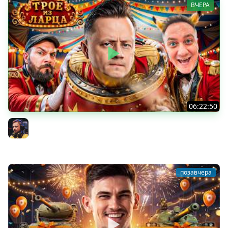
ВЧЕРА
06:22:50
Трое из Ларца ★ С ДР НАША ИГРА
@ElComentanteOfficial @Kop3uHbl4
Inspirer
позавчера