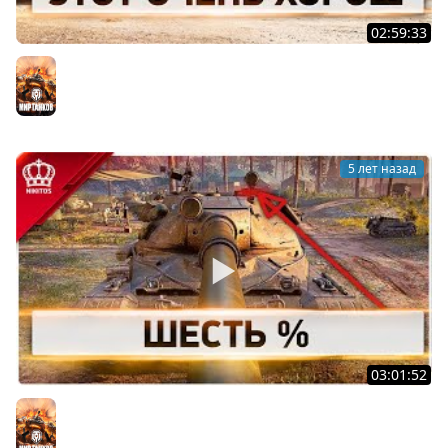
02:59:33
Этот Очень Харош
Мир танков
5 лет назад
03:01:52
Шесть % | 60TP
Мир танков