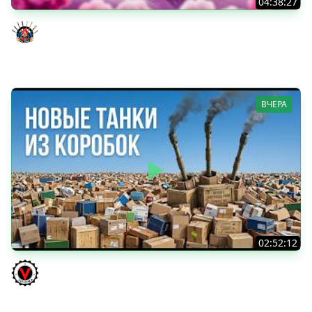
04:38:27
Моя Любимая ПТ-10 - TORNADE
Evil GrannY
ВЧЕРА
02:52:12
ТРИ НОВЫХ ТАНКА ИЗ КОРОБОК: Русский АЗУ, Китаец ТТ
и Мерк М6
Vspishka