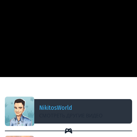
ДОБАВЛЕНО: 5 ЛЕТ НАЗАД
World of Никитос #3
NikitosWorld
СМОТРЕТЬ ДРУГИЕ ВИДЕО