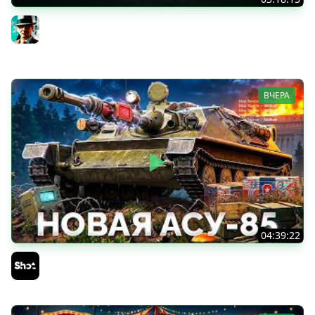
Новые коробки ★ Сборочный цех, глава 3 ★ МИР
ТАНКОВ
Gleborg
ВЧЕРА
04:39:22
АСУ-85 — Советская Е 25 из Коробок!
Sh0tnik