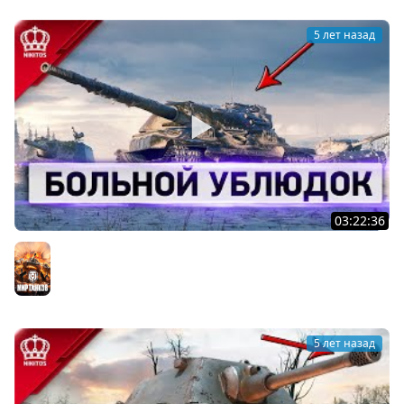
5 лет назад
03:22:36
Больной Ублюдок - Зачем качаю...
Мир танков
5 лет назад