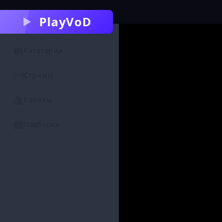
PlayVoD
Категории
Стримы
Каналы
Подборки