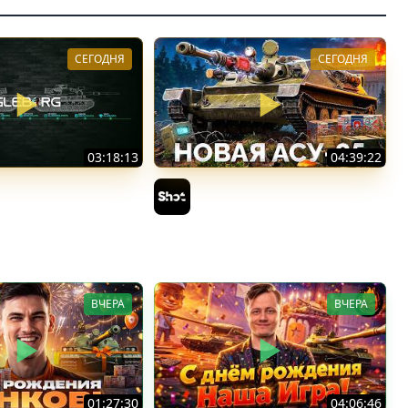
СЕГОДНЯ
СЕГОДНЯ
03:18:13
04:39:22
оробки ★ Сборочный
АСУ-85 — Советская Е 25 из
ава 3 ★ МИР ТАНКОВ
Коробок!
Sh0tnik
ВЧЕРА
ВЧЕРА
01:27:30
04:06:46