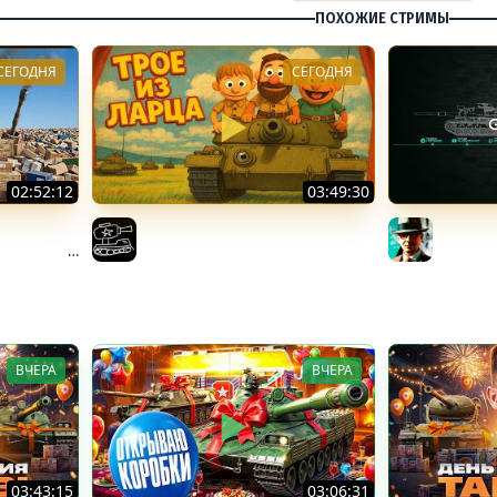
ПОХОЖИЕ СТРИМЫ
СЕГОДНЯ
СЕГОДНЯ
02:52:12
03:49:30
 КОРОБОК:
ТРОЕ ИЗ ЛАРЦА! Впервые в
Новые к
ТТ и Мерк
этом августе! (Мир Танков)
цех, гл
El COMENTANTE
Gleborg
ВЧЕРА
ВЧЕРА
03:43:15
03:06:31