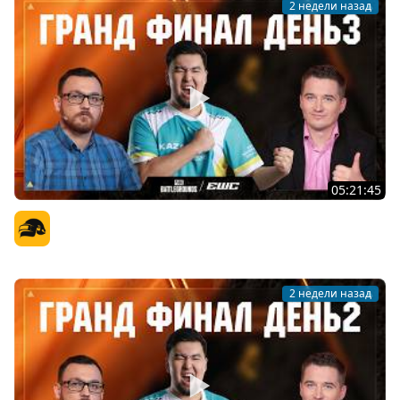
2 недели назад
05:21:45
EWC 2026 - Гранд Финал - День 3
Официальный канал
2 недели назад