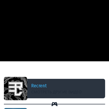
ДОБАВЛЕНО: 4 МЕСЯЦА НАЗАД
УДАЧИ ВЫЖИТЬ В PUBG
Recrent
СМОТРЕТЬ ДРУГИЕ ВИДЕО