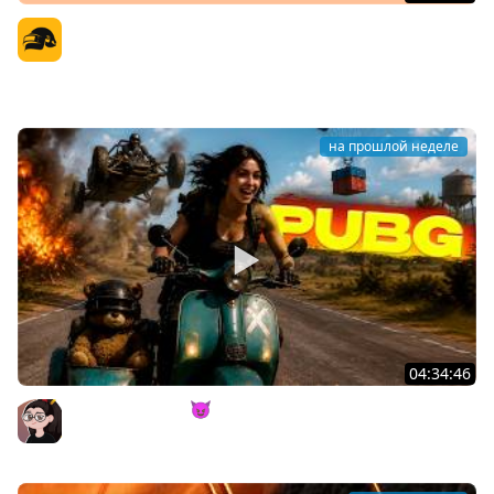
PUBG PEC: Fall Cup - Неделя 1
Официальный канал
на прошлой неделе
04:34:46
Катули для души😈
Mozol6ka (Мозолька)