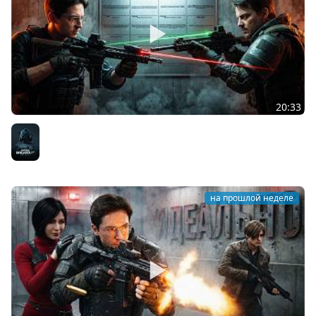
20:33
УНИКАЛЬНОЕ СОРЕВНОВАНИЕ (VS Maddyson)
Arena Breakout: Infinite
на прошлой неделе