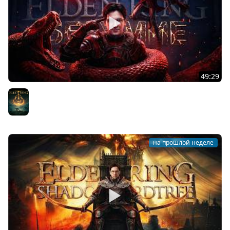
49:29
ELDEN RING DLC ЭТО БЕЗУМИЕ
Elden Ring
на прошлой неделе