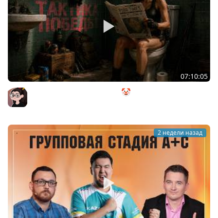
07:10:05
На что упали, с тем и бегаем🤡
Mozol6ka (Мозолька)
2 недели назад