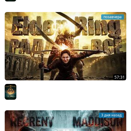
позавчера
57:31
УБИЛ КОНСОРТ РАДАНА И ВЛЮБИЛСЯ В ELDEN RING
Elden Ring
3 дня назад