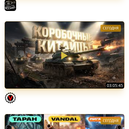
Трезвый пятничный рандом. (Мир танков и ЗБЗ)
El COMENTANTE
СЕГОДНЯ
03:05:45
КИТАЙЧОКИ ИЗ КОРОБЧОНОК! 617Q и HSD-1
Vspishka
СЕГОДНЯ