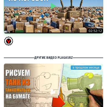
02:52:12
ТРИ НОВЫХ ТАНКА ИЗ КОРОБОК: Русский АЗУ, Китаец ТТ
и Мерк М6
Vspishka
ДРУГИЕ ВИДЕО PLAGASRZ
в прошлом месяце