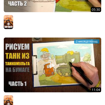
05:30
Рисую на бумаге 2 танчик из Танкомульта РанЗар
Мир танков
2 месяца назад
11:04
Рисую на бумаге танчик из Танкомульта РанЗар
Мир танков