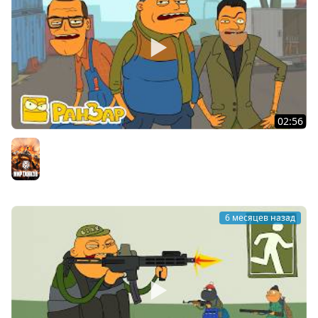
02:56
Побег из Таркова 02 Задачи Торговцев Мультик
РанЗар
Мир танков
6 месяцев назад