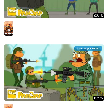
02:18
Побег из Таркова 01 Пробуждение Мультик РанЗар
Мир танков
7 месяцев назад
02:26
Побег из Таркова Трейлер РанЗар Мультик