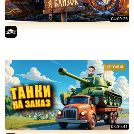
04:00:26
БИТВА ЗА MAUSEKONIG! — ВСЕГО 8 ЗАДАЧ ДО КОНЦА ●
Возвращение Сериала по ЛБЗ 3.0
Jove
СЕГОДНЯ
03:30:41