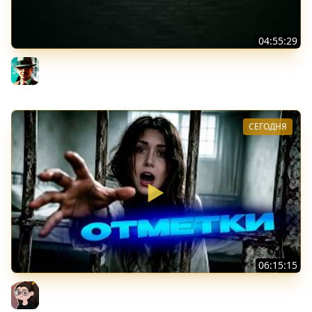
04:55:29
Наша пятница ★ МИР ТАНКОВ
Gleborg
СЕГОДНЯ
06:15:15
Leox ♥ 91,18% ♥ Стрим 4 + Тест Дурынды
Mozol6ka (Мозолька)