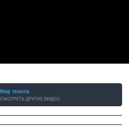
Мир танков
СМОТРЕТЬ ДРУГИЕ ВИДЕО