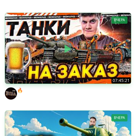
ВЧЕРА
07:45:21
🔥ПЕННЫЕ ТАНКИ НА ЗАКАЗ! ● НАЛИВАЙ!
BEOWULF422
ВЧЕРА