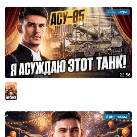
позавчера
22:56
Я АСУЖДАЮ ЭТОТ ТАНК! АСУ-85 - НОВЫЙ E-25 8 УРОВНЯ!
Мир танков
3 дня назад