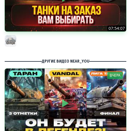
07:54:07
ТАНКИ НА ЗАКАЗ...ВАМ ВЫБИРАТЬ ● Мини-Гайды от
MeanMachins ● Подробности в Описании
MeanMachins
ДРУГИЕ ВИДЕО NEAR_YOU
ВЧЕРА