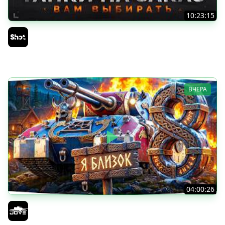
10:23:15
ТАНКИ на ЗАКАЗ — Смотрите Описание Стрима
Sh0tnik
ВЧЕРА
04:00:26
БИТВА ЗА MAUSEKONIG! — ВСЕГО 8 ЗАДАЧ ДО КОНЦА ●
Возвращение Сериала по ЛБЗ 3.0
Jove