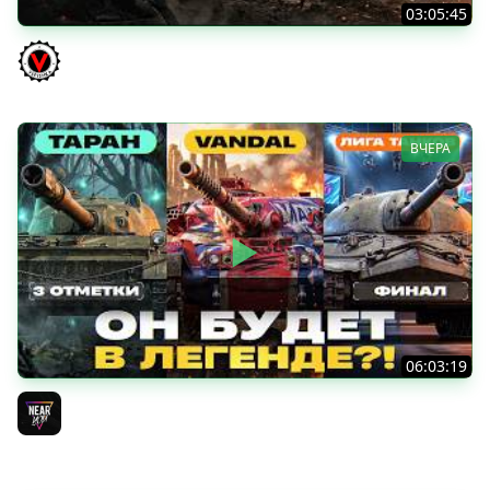
03:05:45
КИТАЙЧОКИ ИЗ КОРОБЧОНОК! 617Q и HSD-1
Vspishka
ВЧЕРА
06:03:19
VANDAL - ОН БУДЕТ В ЛЕГЕНДЕ?! + ТАРАН 3 ОТМЕТКИ +
ЛИГА ТАНКОВ: ФИНАЛ
Near_You