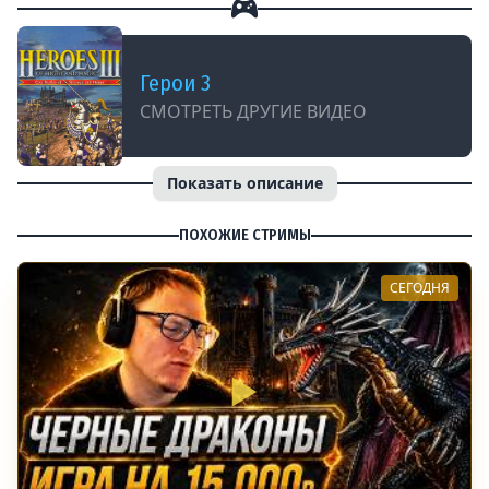
Герои 3
СМОТРЕТЬ ДРУГИЕ ВИДЕО
Показать описание
ПОХОЖИЕ СТРИМЫ
СЕГОДНЯ