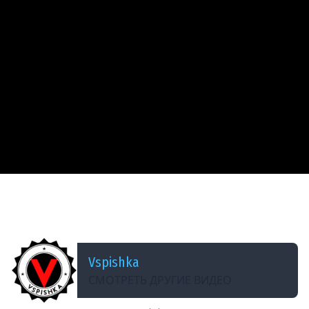
ДОБАВЛЕНО: 14 ЛЕТ НАЗАД
neVOD #18 - Тяжи должны страдать.
(Курт+Кирсанов)
Vspishka
СМОТРЕТЬ ДРУГИЕ ВИДЕО