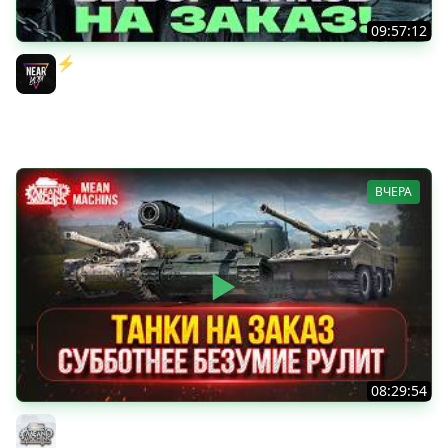
09:57:12
⚡️ИГРАЮ НА ВАШИХ ТАНКАХ НА ЗАКАЗ! [Правила В
Описании]
Near_You
ВЧЕРА
08:29:54
ТАНКИ НА ЗАКАЗ...ВАМ ВЫБИРАТЬ ● Субботнее Безумие
РУЛИТ ● Подробности в Описании