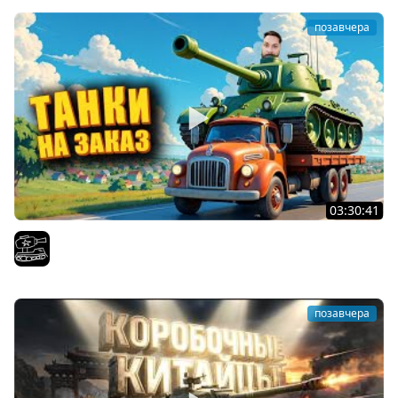
позавчера
03:30:41
Трезвый пятничный рандом. (Мир танков и ЗБЗ)
El COMENTANTE
позавчера