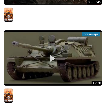
03:05:45
КИТАЙЧОКИ ИЗ КОРОБЧОНОК! 617Q и HSD-1
Мир танков
позавчера
12:20
Вспышка на "АСУ-85". Бой на 8 Фрагов в прямом эфире
Мир танков