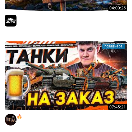
04:00:26
БИТВА ЗА MAUSEKONIG! — ВСЕГО 8 ЗАДАЧ ДО КОНЦА ●
Возвращение Сериала по ЛБЗ 3.0
Jove
позавчера
07:45:21
🔥ПЕННЫЕ ТАНКИ НА ЗАКАЗ! ● НАЛИВАЙ!
BEOWULF422