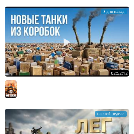
3 дня назад
02:52:12
ТРИ НОВЫХ ТАНКА ИЗ КОРОБОК: Русский АЗУ, Китаец ТТ
и Мерк М6
Мир танков
на этой неделе