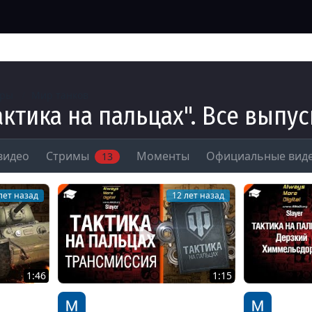
гры
Мир танков
актика на пальцах". Все выпу
видео
Стримы
Моменты
Официальные вид
13
лет назад
12 лет назад
1:46
1:15
суть
Тактика на пальцах: про
Тактика 