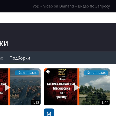
VoD – Video on Demand – Видео по Запросу
ски
ео
Подборки
12 лет назад
12 лет назад
1:13
1:44
на пальцах: дерзим на
Тактика на пальцах: