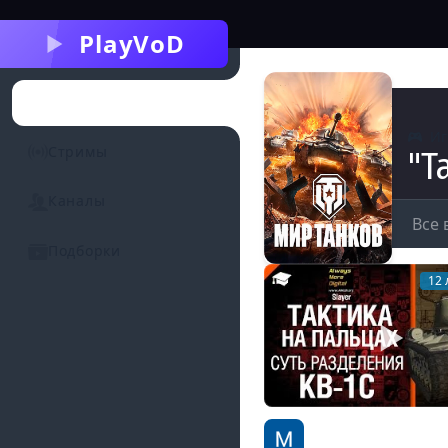
PlayVoD
Категории
И
Стримы
"Т
Каналы
Все 
Подборки
12 
Тактика на пальцах: 