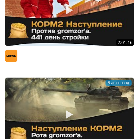
2:01:16
КОРМ2. Наступление против gromzor`a. 441 день
стройки
LeBwa (Левша)
9 лет назад