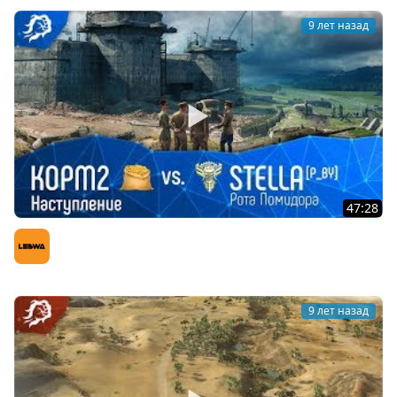
9 лет назад
47:28
Наступление. КОРМ2 vs Stella[P_BY]. Рота Помидора
LeBwa (Левша)
9 лет назад