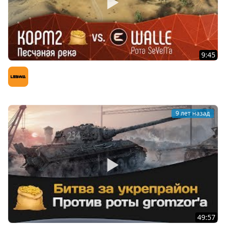
9:45
KOPM2 vs. WALLE рота SeVeN`a
LeBwa (Левша)
9 лет назад
49:57