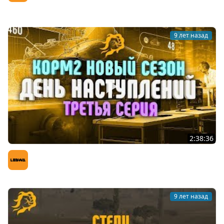
LeBwa (Левша)
9 лет назад
2:38:36
День наступлений! КОРМ2 новый сезон! Третья серия
LeBwa (Левша)
9 лет назад