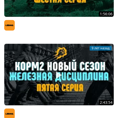
1:56:06
ДВА НАСТУПЛЕНИЯ ПОДРЯД! КОРМ2 НОВЫЙ СЕЗОН!
Шестая серия
LeBwa (Левша)
9 лет назад
2:43:54
ЖЕЛЕЗНАЯ ДИСЦИПЛИНА! КОРМ2 НОВЫЙ СЕЗОН! ПЯТАЯ
СЕРИЯ