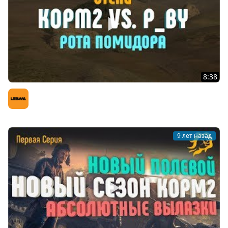
8:38
KOPM2 vs. P_BY. Рота Помидора. Степи
LeBwa (Левша)
9 лет назад