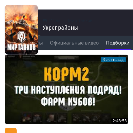
Игры
Мир танков
Укрепрайоны
ы
Моменты
Официальные видео
Подборки
15
9 лет назад
2:43:53
КОРМ2 - Три наступления подряд! Фарм кубов!