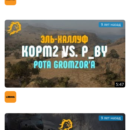
Восьмая Серия
LeBwa (Левша)
9 лет назад
5:47
KOPM2 vs. P_BY. РОТА gromzor`a. Эль-Халлуф
LeBwa (Левша)
9 лет назад