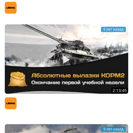
Битва за укрепрайон против роты gromzor`a
LeBwa (Левша)
9 лет назад
2:13:45
Абсолютные вылазки КОРМ2: Окончание первой
учебной недели
LeBwa (Левша)
9 лет назад