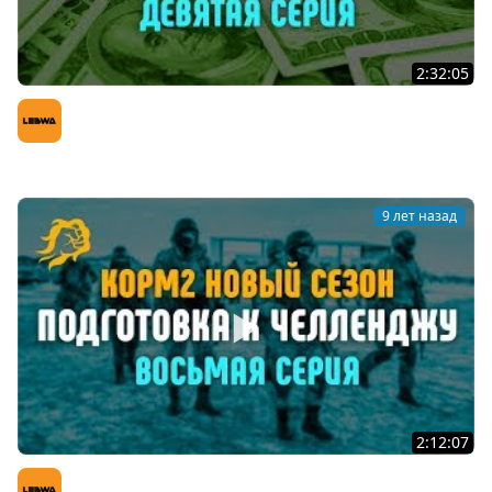
2:32:05
ЧЕЛЛЕНДЖ НА 40000 рублей. КОРМ2 НОВЫЙ СЕЗОН,
ДЕВЯТАЯ СЕРИЯ
LeBwa (Левша)
9 лет назад
2:12:07
ПОДГОТОВКА К ЧЕЛЛЕНДЖУ! КОРМ2 НОВЫЙ СЕЗОН!