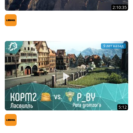
2:10:35
НОВЫЙ ПОЛЕВОЙ. НОВЫЙ СЕЗОН КОРМ2. АБС ВЫЛАЗКИ.
Выпуск 1
LeBwa (Левша)
9 лет назад
5:12
KOPM2 vs. P_BY рота gromzor`a. Ласвилль
LeBwa (Левша)