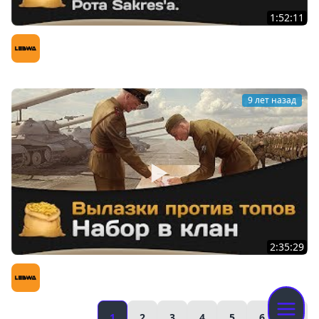
1:52:11
Наступление КОРМ2. Рота gromzor`a. Рота Sakres`а
LeBwa (Левша)
9 лет назад
2:35:29
КОРМ2. Вылазки против топов. Набор в клан
LeBwa (Левша)
1
2
3
4
5
6
»