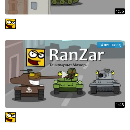
1:55
Танкомульт: Бэтчмен. Рандомные Зарисовки.
PlagasRZ
14 лет назад
1:48
Танкомульт: Мажор. Рандомные Зарисовки.
PlagasRZ