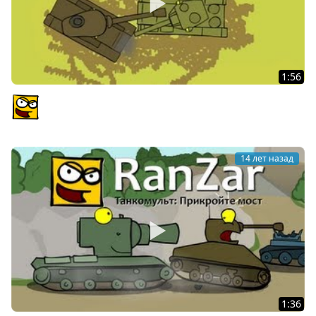
1:56
Танкомульт: Танко танго. Рандомные Зарисовки.
PlagasRZ
14 лет назад
1:36