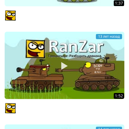
1:37
Танкомульт: Медвежья Услуга. Рандомные Зарисовки.
PlagasRZ
13 лет назад
1:52
Танкомульт: Разбудить Дракона. Рандомные Зарисовки.
PlagasRZ