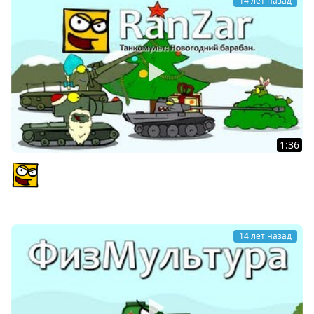
14 лет назад
1:36
Танкомульт: Новогодний Барабан. Рандомные
Зарисовки.
PlagasRZ
14 лет назад