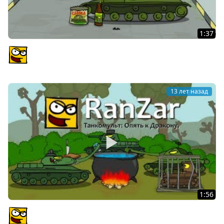
1:37
Танкомульт: День Танкисток! Рандомные Зарисовки.
PlagasRZ
13 лет назад
1:56
Танкомульт: Опять к Дракону. Рандомные Зарисовки.
PlagasRZ