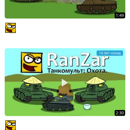
1:49
Танкомульт: Быстрый и мертвый. Рандомные
Зарисовки.
PlagasRZ
14 лет назад
2:30
Танкомульт: Охота. Рандомные Зарисовки.
PlagasRZ