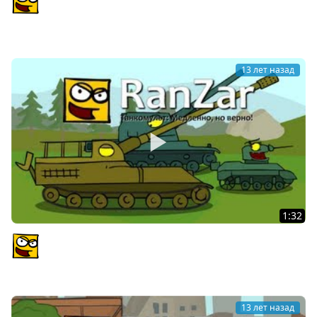
PlagasRZ
13 лет назад
1:32
Танкомульт: Медленно, но верно! Рандомные
Зарисовки.
PlagasRZ
13 лет назад