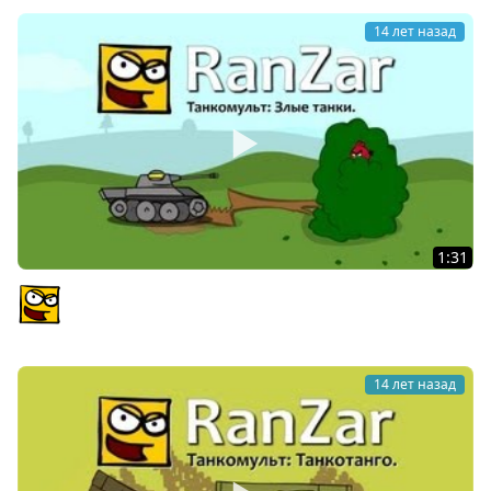
14 лет назад
1:31
Танкомульт: Злые танки. Рандомные Зарисовки.
PlagasRZ
14 лет назад