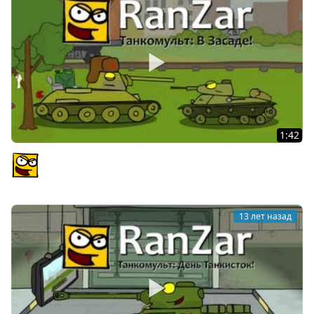
1:42
Танкомульт: В Засаде! Рандомные Зарисовки.
PlagasRZ
13 лет назад