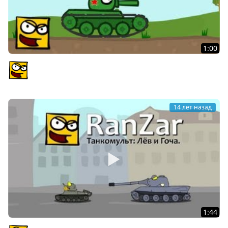
1:00
ФизМультура: Четкий план. Рандомные Зарисовки.
PlagasRZ
14 лет назад
1:44