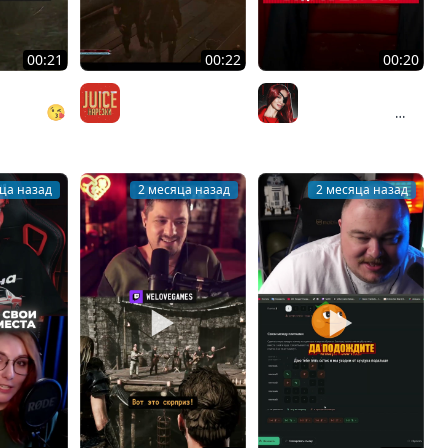
00:21
00:22
00:20
зря быканул в
КТО ПЕРВАЯ ЦЕЛЬ
ЕМСЯ? 😘
готике
В ФИЛЬМАХ? |
Нарезки Миши Джуса
BRM
БОДРОЕ ШОУ БРМ
ца назад
2 месяца назад
2 месяца назад