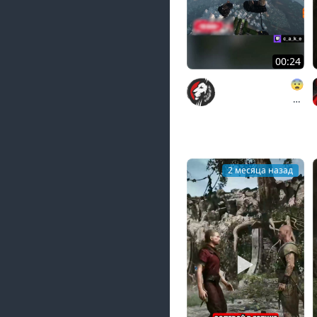
00:24
Вы че ГОНИТЕ?! 😨
Да ну Н....Р! / Кекс
Cake
в Only UP
@CakeStream
2 месяца назад