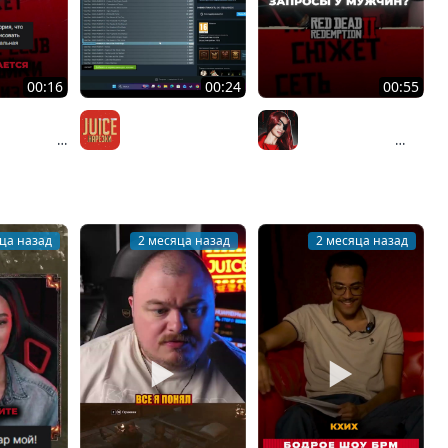
00:16
00:24
00:55
 НЕЛЬЗЯ
база про dlc к
И ЭТО
Ь В ИГРАХ
стратегиям
СОВРЕМЕННЫЕ
Нарезки Миши Джуса
BRM
 Red Dead
СВИДАНИЯ? 😱
ion 2
ца назад
2 месяца назад
2 месяца назад