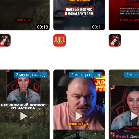
00:18
00:11
ОН ДАЖЕ
важный вопрос к
ПОЧЕМУ
ЗАСЛУЖИЛ ВИПКУ
моим зрителям
РИСОВАТ
BRM
Нарезки Миши Джуса
BRM
🥰
| BRM В
Redempt
2 месяца назад
2 месяца назад
2 меся