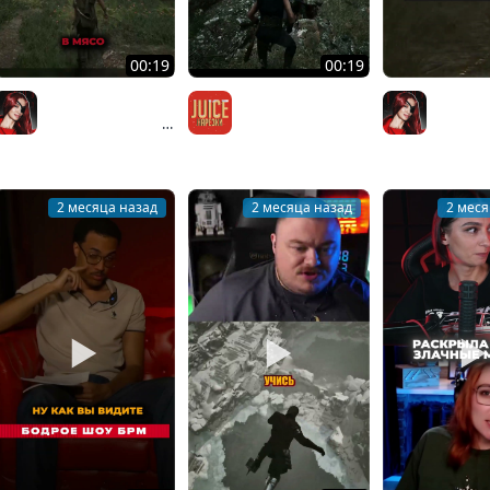
00:19
00:19
КАК ЦЕЛОВАТЬСЯ
показал как надо
МЫ
ПОСЛЕ ЧЕСНОКА?
играть
ВСТРЕЧА
BRM
Нарезки Миши Джуса
BRM
🧄
2 месяца назад
2 месяца назад
2 меся