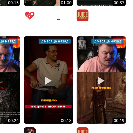
00:13
01:00
00:37
 ОМУТЕ...
Тот самый
взлом замков в
 АЛИНА THE
концерт In
готике поджигает
WELOVEGAMES
Нарезки Миши Джуса
Extremo в Gothic 1
Remake!
#gothic1remake
ца назад
2 месяца назад
2 месяца назад
00:24
00:18
00:19
 но нпс
ПОЗА ЛЬВА... |
скайрим но нпс