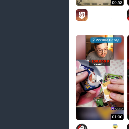
00:58
Первые
российские
Официальный канал
дредноуты
2 месяца назад
01:00
Это CKAM??? 😨 -