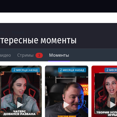
гры
Разное
тересные моменты
видео
Стримы
Моменты
3
2 месяца назад
2 месяца назад
2 меся