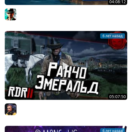
04:08:12
Дредноут имперского флота ★ Raft
Gleborg
6 лет назад
05:07:50
#3 ★ RDR 2 ★ Ранчо Эмеральд ★
Inspirer
6 лет назад