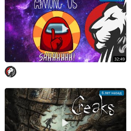
32:49
Cake в Among Us #6 (Версия с чатом)
Cake
6 лет назад