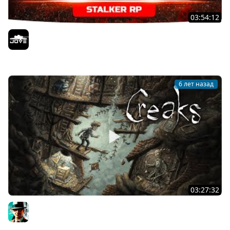
03:54:12
СМЕРТЕЛЬНАЯ АРЕНА — ДЖОВ VS СВОБОДА ● STALKER RP
#33
Jove
6 лет назад
03:27:32
Кто-то сильный и большой наблюдает за тобой [2] ★
Creaks
Gleborg