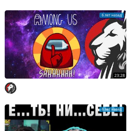
6 лет назад
23:28
Cake в Among Us #7 (Версия с чатом)
Cake
6 лет назад