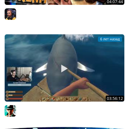
04:07:44
★ AMONG AS - Левша, Блади, Киндер, Соня, Рыжая и
другие! ★
Inspirer
6 лет назад
03:56:12
Бомжи Карибского моря [3] ★ Raft
Gleborg