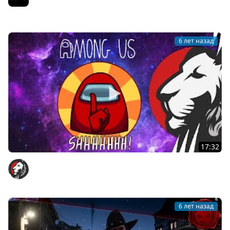
Свободы ● STALKER RP #34
Jove
6 лет назад
17:32
Cake в Among Us #5
Cake
6 лет назад