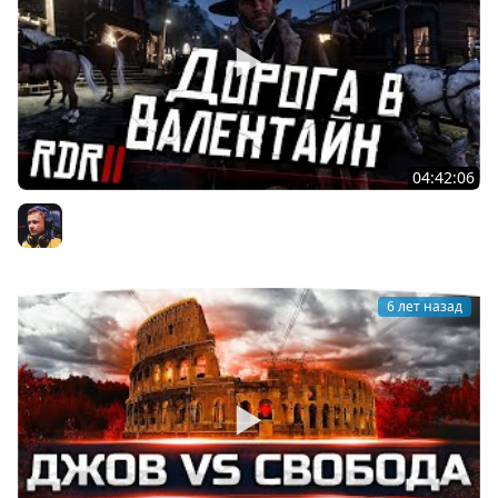
04:42:06
#2 ★ RDR 2 ★ Дорога в Валентайн ★ Глава Вторая ★
Inspirer
6 лет назад