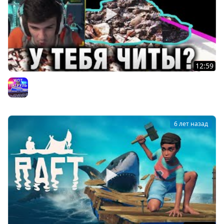
12:59
Е…ТЬ! НИ...СЕБЕ! Near_You ПОДОЗРЕВАЕТ ЧИТЫ У ИГРОКА?
WoT Патруль
6 лет назад