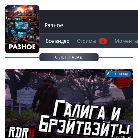
Игры
Разное
Все видео
Стримы
Моменты
5
6 ЛЕТ НАЗАД
6 лет назад
05:49:54