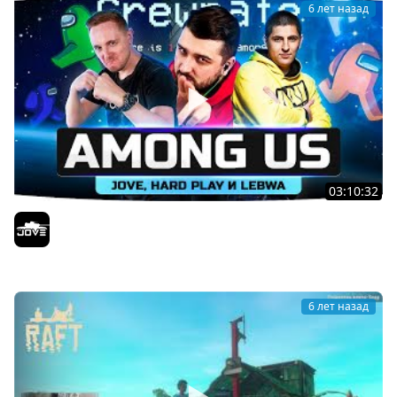
6 лет назад
03:10:32
КТО ИЗ НАС ПРЕДАТЕЛЬ? ● JOVE, HARD PLAY И LEBWA В
AMONG US
Jove
6 лет назад