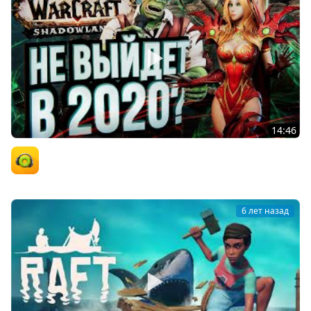
14:46
SHADOWLANDS НЕ ВЫШЕЛ – обзор препатча
Орк-подкастер
6 лет назад