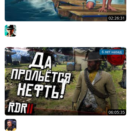
02:26:31
Ковчег Tangaroa ★ Raft
Gleborg
6 лет назад
06:05:35
#5 ★ RDR 2 ★ Да прольётся нефть! ★
Inspirer