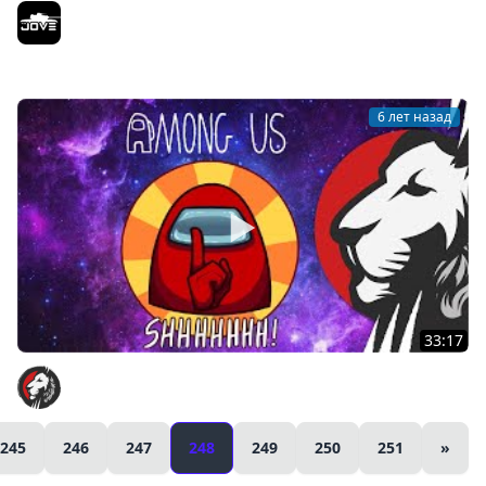
ДЖОВ ВОЗВРАЩАЕТСЯ В ЗОНУ ● Новый Сервер —
Новые Приключения ● STALKER RP #32
Jove
6 лет назад
33:17
Cake в Among US #4
Cake
245
246
247
248
249
250
251
»