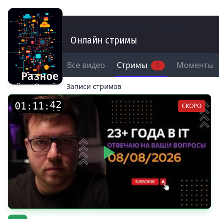
Программирование
Разное
Онлайн стримы
Все видео
Стримы
Моменты
1
Сейчас Онлайн
Записи стримов
:
:
СКОРО