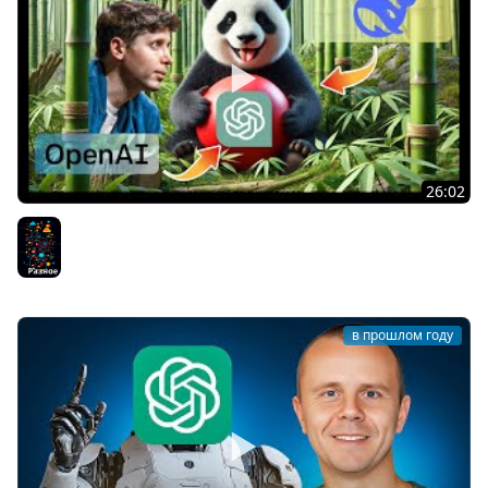
26:02
DeepSeek R1 - Конец компании OpenAI? Или нет?
Разное
в прошлом году