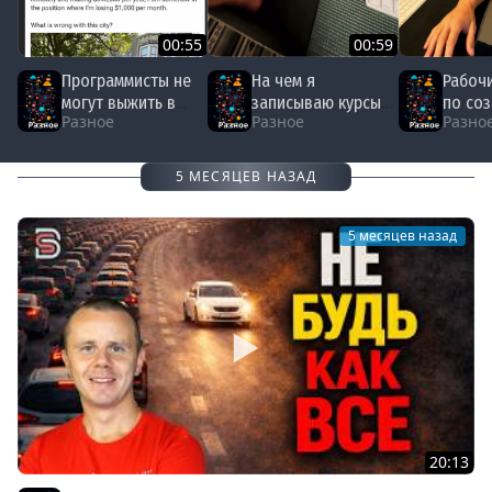
00:55
00:59
Программисты не
На чем я
Рабоч
могут выжить в
записываю курсы
по со
Разное
Разное
Разно
США
по
курсов
программированию
прогр
5 МЕСЯЦЕВ НАЗАД
5 месяцев назад
20:13