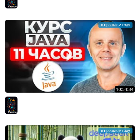
ПРОФЕССИОНАЛА
Разное
в прошлом году
10:54:34
Java - Полный Курс по Java [11 ЧАСОВ]
Разное
в прошлом году