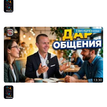
Не Будь Как ВСЕ - Не делай то, что делает
большинство!
Разное
5 месяцев назад
13:30
Дар Общения - Почему Люди Стали Меньше Общаться
Лично
Разное