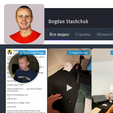
Каналы
Bogdan Stashchuk
Все видео
Стримы
Момен
в прошлом году
2 года назад