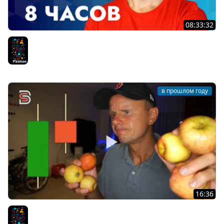
08:33:32
Go - Полный Курс по Go (GoLang) для Начинающих [8
ЧАСОВ]
Разное
в прошлом году
16:36
Японские свечи
Разное