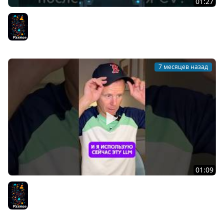
01:27
Следует ли изучать Machine Learning в курсе по
Python?
Разное
7 месяцев назад
01:09
Какую LLM я советую для программирования
Разное