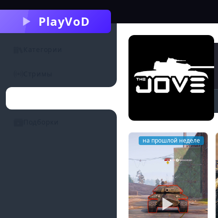
PlayVoD
Категории
Стримы
Каналы
Подборки
на прошлой неделе