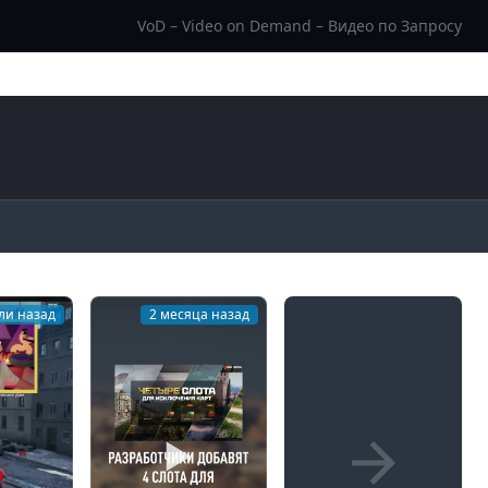
VoD – Video on Demand – Видео по Запросу
ли назад
2 месяца назад