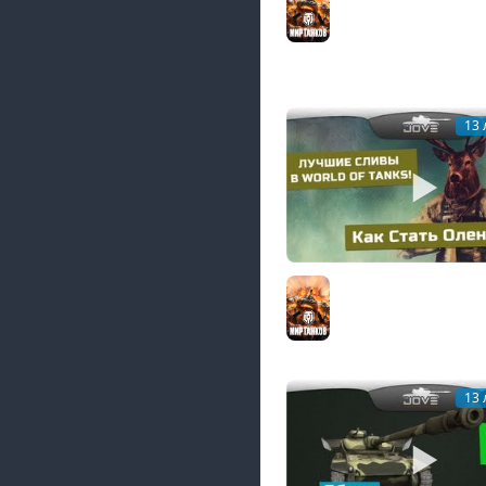
Indien-Panzer)
Мир танков
13 
Как Стать Оленем? #
сливы в World Of Tan
Мир танков
13 