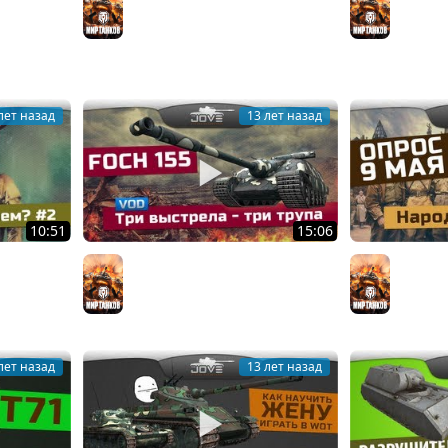
прием "Волшебный Куст".
FV215b 1
Мир танков
Мир тан
лет назад
13 лет назад
10:51
15:06
2: Лучшие
Три выстрела - три трупа (VOD
Праздни
ks!
по AMX 50 Foch 155)
Народно
Мир танков
Мир тан
лет назад
13 лет назад