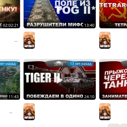
02:02:21
13:40
 на
Разрушители Мифов #3:
Тетрадь
телям по
Футбольное поле из TOG II*?
Tetrarch
Мир танков
Мир тан
лет назад
13 лет назад
11:43
24:10
 Обзор
Побеждаем В Одиночку (Обзор
Занимат
 игра
PzKpfw VIB Tiger II)
Прыжок 
Мир танков
Мир тан