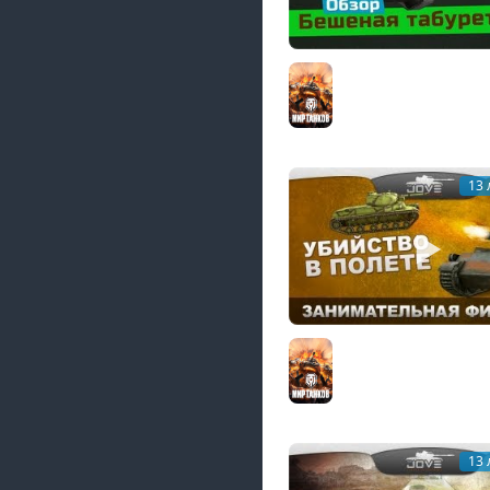
БЕШЕНАЯ ТАБУРЕТКА 
Т71)
Мир танков
13 
Занимательная Физи
Убийство в полете!
Мир танков
13 