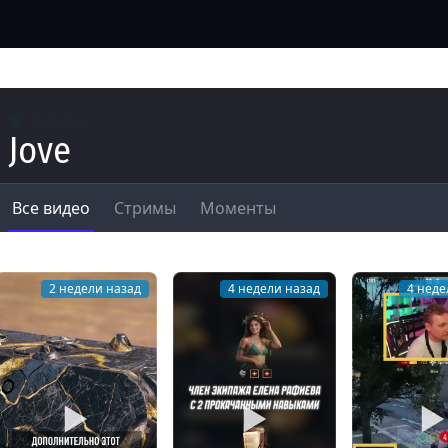
Каналы
Jove
Все видео
Стримы
Моменты
2 недели назад
4 недели назад
4 неде