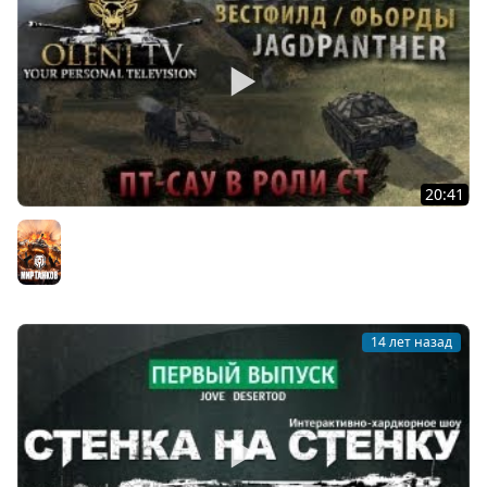
20:41
ПТ-САУ в роли СТ? Все возможно! (VOD по Jagdpanther)
Мир танков
14 лет назад