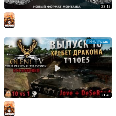
28:13
Хардкор-шоу "Стенка на Стенку!" #4. Гость:
Vspishka[Virtus.Pro]
Мир танков
14 лет назад
21:49
Один Против Десяти (VOD по T110E5)
Мир танков