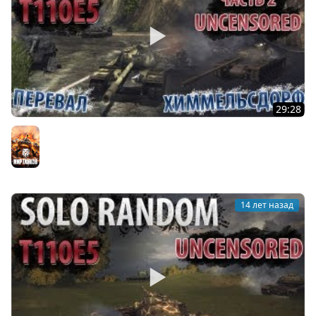
29:28
Survival Horror [Vol. 2] (T110E5 - Перевал/
Химмельсдорф)
Мир танков
14 лет назад