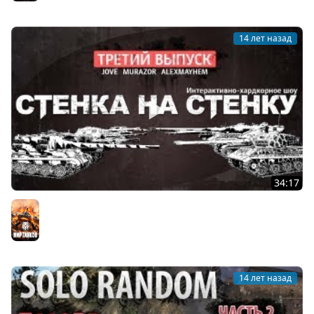
14 лет назад
34:17
Хардкор-шоу "Стенка на Стенку!" #3.
Мир танков
14 лет назад