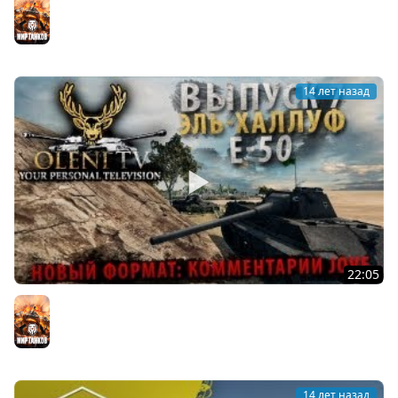
Мир танков
14 лет назад
22:05
Ворошиловский Стрелок (VOD по Е-50)
Мир танков
14 лет назад