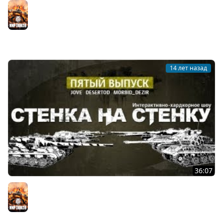
Первый Взгляд. Новые ПТ-САУ СССР.
Мир танков
14 лет назад
36:07
Хардкор-шоу "Стенка на Стенку!" #5.
Мир танков