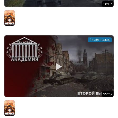
18:05
Классика немецкого жанра (VOD по VK4502 (P) Ausf.B)
Мир танков
14 лет назад
59:57
Танковая Академия #2 (Follower - 54% побед / 12 000
боев)
Мир танков