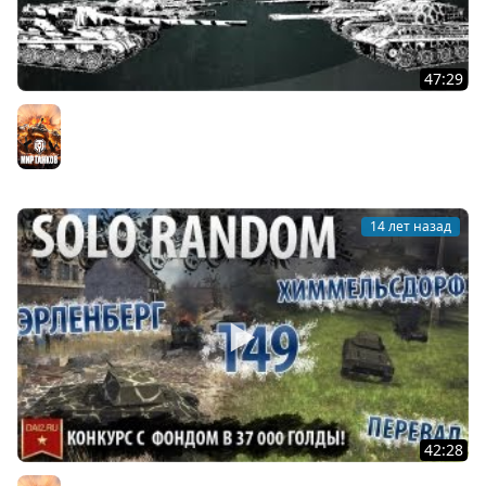
47:29
Хардкор-шоу "Стенка на Стенку!". Pilot.
Мир танков
14 лет назад
42:28
Страх и Ненависть в Песочнице (Т49 - Random)