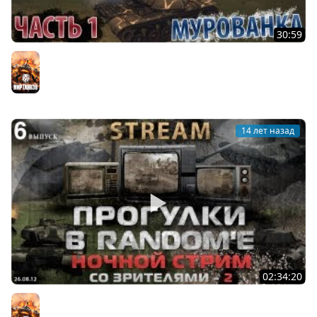
30:59
Survival Horror [Vol. 1] (T110E5 - Мурованка)
Мир танков
14 лет назад
02:34:20
Ночной Хардкорный Стрим со зрителями [Vol. 2]
Мир танков