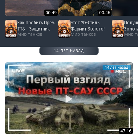
00:49
00:46
Как Пробить Прем
Этот 2D-Стиль
Получ
ТТ8 - Защитник
Фармит Золото!
Золот
Мир танков
Мир танков
Мир т
#миртанков #wot
#миртанков #wot
на Хал
#мирт
14 ЛЕТ НАЗАД
14 лет назад
47:16