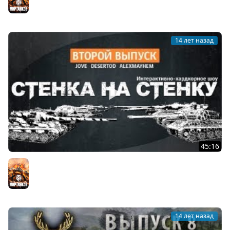
14 лет назад
45:16
Хардкор-шоу "Стенка на Стенку!" #2.
Мир танков
14 лет назад