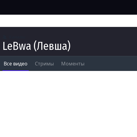
Каналы
LeBwa (Левша)
Все видео
Стримы
Моменты