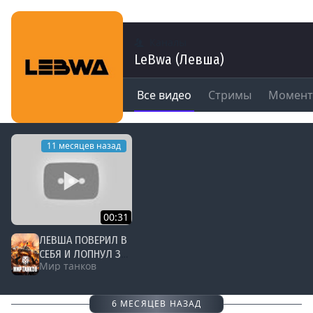
Каналы
LeBwa (Левша)
Все видео
Стримы
Момен
11 месяцев назад
00:31
ЛЕВША ПОВЕРИЛ В
СЕБЯ И ЛОПНУЛ ЗА
Мир танков
СЕКУНДУ #левша
#миртанков
#мир_танков
6 МЕСЯЦЕВ НАЗАД
#левша_шортс