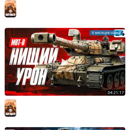
ЧТО С ЛИЦОМ, ЛЕВША? Играю на МБТБ и Объекте 279.
Серия 25
Мир танков
6 месяцев назад
04:21:17
НИЩИЙ СРЕДНИЙ УРОН НА МБТБ. Твинк Левша. Серия 24
Мир танков