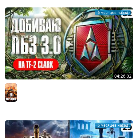
#lebwa
6 месяцев назад
04:26:02
ДОБИВАЮ ЛБЗ 3.0 НА ВТОРОЙ ТАНК TF-2 CLARK. Серия 32
Мир танков
6 месяцев назад