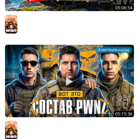
05:06:54
ВСЕГО 150000 ОПЫТА ДО МБТБ. Твинк и 279. Серия 20
Мир танков
6 месяцев назад
05:15:36
ВОТ ЭТО СОСТАВ PWNZ — Левша, Ликвидатор, Флабер,
Мексиканец и К°
Мир танков