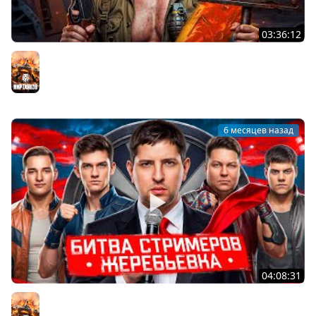
03:36:12
СМОГУ 100% НА ОБЪЕКТЕ 279? Левша Твинк. Серия 18
Мир танков
6 месяцев назад
04:08:31
ЖЕРЕБЬЕВКА ТУРНИРА БИТВА СТРИМЕРОВ. Сезон 2
Мир танков