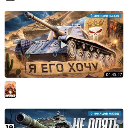
6 месяцев назад
04:45:27
КЛАНОВЫЙ СЕЗОН В PWNZ. Хочу AMX CDC Rafale
Mortelle
Мир танков
6 месяцев назад