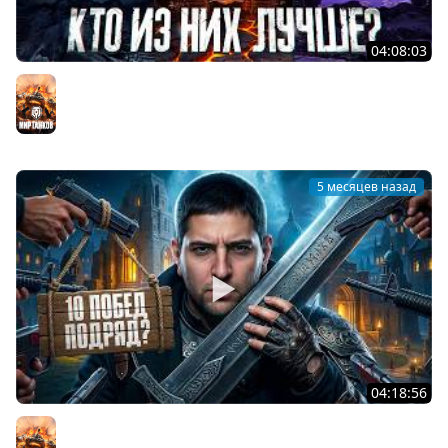
04:08:03
КТО ЛУЧШЕ? ЧЕМПИОН, МБТБ ИЛИ ОБЪЕКТ 279. Твинк.
Серия 37
Мир танков
5 месяцев назад
04:18:56
ДЕЛАЮ 10 ПОБЕД ПОДРЯД В НАТИСКЕ. Получится?
Мир танков