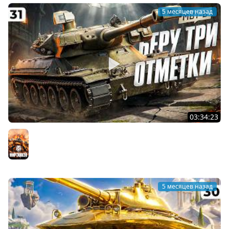
5 месяцев назад
03:34:23
ТРИ ОТМЕТКИ НА МБТБ НА ТВИНКЕ. Твинк Левши. Серия
31
Мир танков
5 месяцев назад