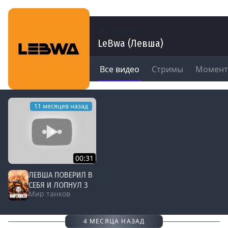
Каналы
LeBwa (Левша)
Все видео
Стримы
Момен
11 месяцев назад
00:31
ЛЕВША ПОВЕРИЛ В
СЕБЯ И ЛОПНУЛ ЗА
Мир танков
СЕКУНДУ #левша
#миртанков
#мир_танков
4 МЕСЯЦА НАЗАД
#левша_шортс