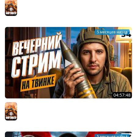
ВЗЯЛ НОВЫЕ XI УРОВНИ — ARL Projet F и Eisbär
Мир танков
5 месяцев назад
04:57:48
ВЕЧЕРНИЙ СТРИМ НА ТВИНКЕ. Серия 34
Мир танков
5 месяцев назад