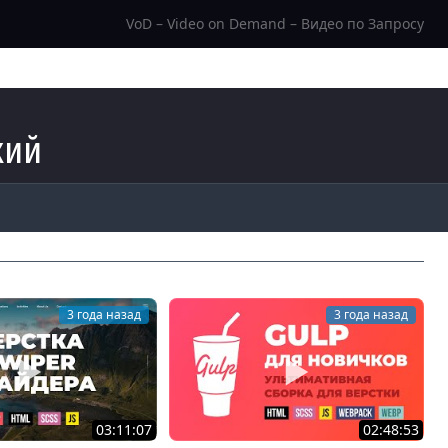
VoD – Video on Demand – Видео по Запросу
кий
3 года назад
3 года назад
03:11:07
02:48:53