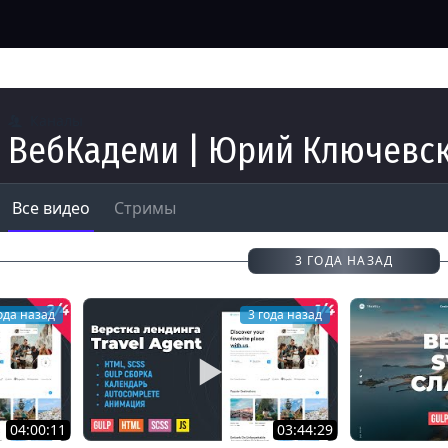
Каналы
ВебКадеми | Юрий Ключевс
Все видео
Стримы
3 ГОДА НАЗАД
ода назад
3 года назад
04:00:11
03:44:29