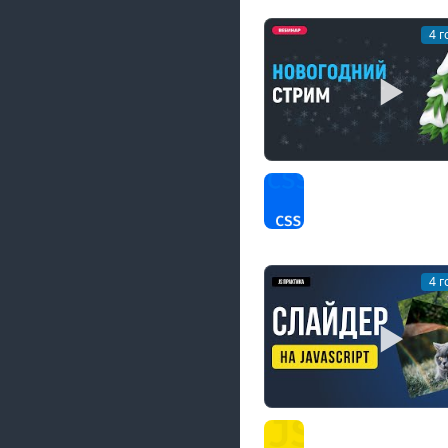
4 г
Новогодний стрим. Т
ChatGPT. Общение
CSS
4 г
Слайдер на JavaScrip