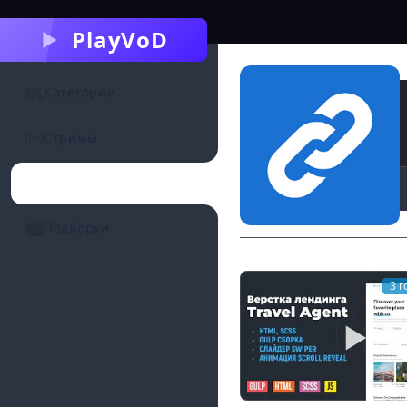
PlayVoD
Категории
Стримы
Каналы
Подборки
3 г