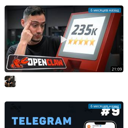
6 месяцев назад
21:09
У этого AI-агента уже 235 000 звёзд на GitHub.
Показываю, как запустить за 10 минут
Владилен Минин
6 месяцев назад