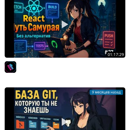
01:17:29
27 / Основы DevOps, CI/CD для Front-end, GitHub
Actions / Курс React Путь Самурая: Без альтернатив
IT-KAMASUTRA
9 месяцев назад