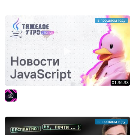
PurpleSchool (Антон Ларичев)
в прошлом году
01:36:38
Тяжелое утро с ПК HolyJS #98: утечки в GitHub, маскот
Angular, анонс Rspack 1.4 | Новости JavaScript
HolyJS
в прошлом году