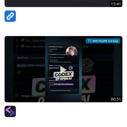
15:41
Чистый код с Husky и Git. Запуск ES Lint перед
коммитом
ВебКадеми | Юрий Ключевский
11 месяцев назад
00:51
Codex | Автоматическая проверка pull request #github
#codereview #codex #openai #githubactions
PurpleSchool (Антон Ларичев)