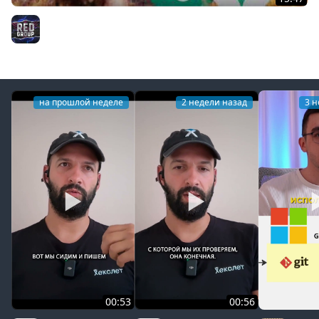
ВАЙБ-КОДИНГ сдулся · Компании снова ищут разрабов
· OpenAI идёт в железо
RED Group
на прошлой неделе
2 недели назад
3 н
00:53
00:56