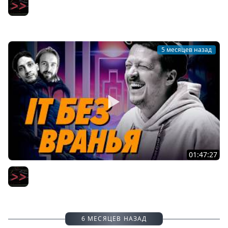
Замена Github, будущее IT-учебы и яростный AI срач —
Сергей Бережной — Мы обречены
Мы обречены
5 месяцев назад
01:47:27
Накрутка опыта, фейковые резюме, куча работ — и
другие грехи, с которыми борется Глеб Михеев
Мы обречены
6 МЕСЯЦЕВ НАЗАД