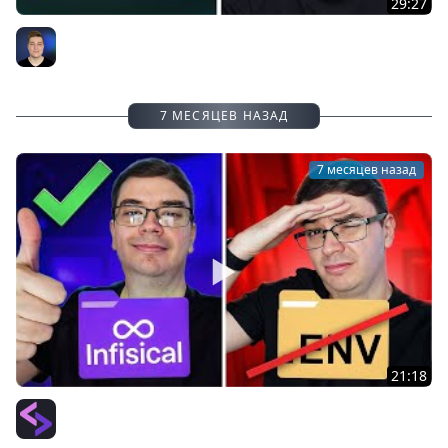
29:27
Как задеплоить React-приложение на GitHub Pages
Александр Ламков
7 МЕСЯЦЕВ НАЗАД
7 месяцев назад
21:18
Как управлять секретами приложений правильно? |
Infisical: полный гайд
PurpleSchool (Антон Ларичев)