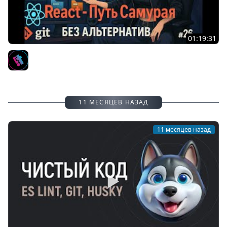
01:19:31
26 / Git vs Github, Staged/Indexed/Ignored/Clean / Курс
React Путь Самурая: Без альтернатив
IT-KAMASUTRA
11 МЕСЯЦЕВ НАЗАД
11 месяцев назад