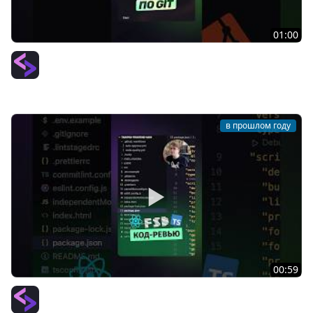
01:00
Основы Git | Формирование Commit | #git #commit
#pullrequest
PurpleSchool (Антон Ларичев)
в прошлом году
00:59
Код-ревью React | Lint и pipilines | #lint #github #cicd
#codequality #pullrequest