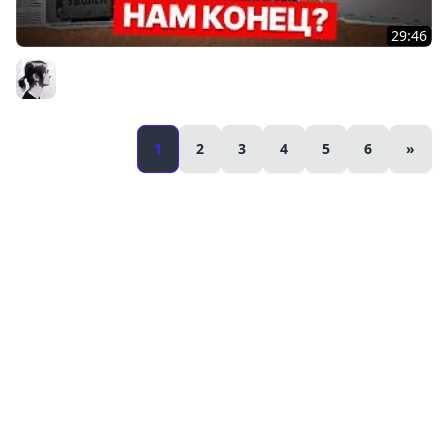
29:46
ИИ Заменит Программистов За ГОД? Большое
Расследование
Vlad Mishustin
1
2
3
4
5
6
»