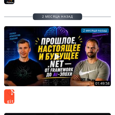
Разное
2 МЕСЯЦА НАЗАД
2 месяца назад
01:49:58
Как Microsoft развивает .NET: производительность,
Developer Experience и AI / Сергей Тепляков #88
Git