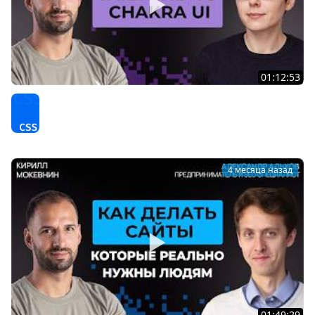
01:12:53
Создатель Mantine: как появилась UI библиотека с 1.5
млн загрузок в неделю / Виталий Ртищев #81
CSS
4 месяца назад
01:49:29