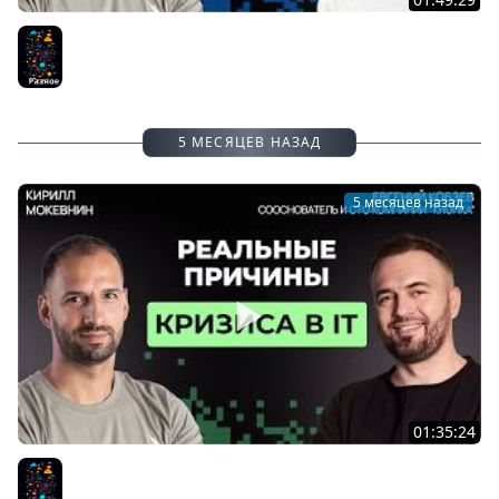
SEO для программистов: Что хотят от вас поисковики?
/ Александр Альхов #80
Разное
5 МЕСЯЦЕВ НАЗАД
5 месяцев назад
01:35:24
Как экономика в 2026 меняет требования к
разработчикам на рынке IT | Евгений Кобзев #79