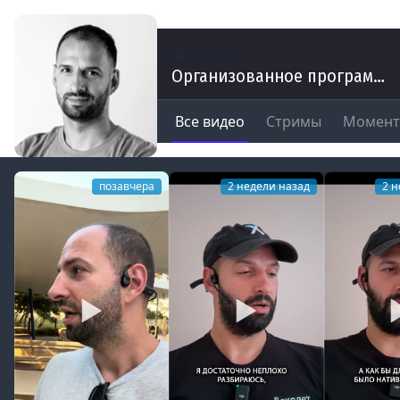
Каналы
Организованное программирование | Кирилл Мокевнин
Все видео
Стримы
Момен
позавчера
2 недели назад
2 н