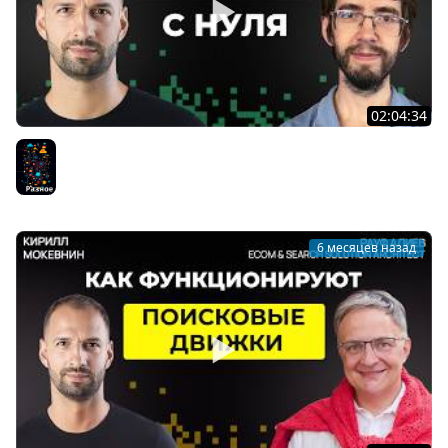
02:04:34
Haskell для начинающих: разбираем IO, Maybe и do-
нотацию | Александр Вершилов #75
Разное
6 месяцев назад