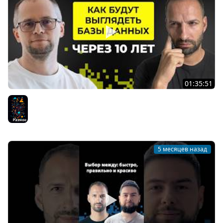
01:35:51
Эволюция баз данных: SQL, NoSQL и доминирование
PostgreSQL | Константин Осипов #78
Разное
5 месяцев назад