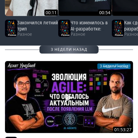
00:11
00:54
Закончился летний
Что изменилось в
Как сд
трип
AI-разработке:
разра
Разное
Разное
Разно
пора менять
быстр
подход | Кирилл
| Кир
Мокевнин
| Орг
3 НЕДЕЛИ НАЗАД
прогр
3 недели назад
01:53:27