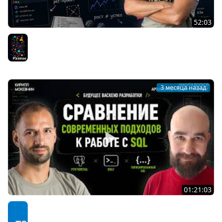
52:03
Как создать успешный стартап: реальные ошибки и
опыт Хекслет / Организованное программирование
Разное
3 месяца назад
01:21:03
Типизированный SQL: генерация SDK вместо ORM —
работает? / Никита Волков #85