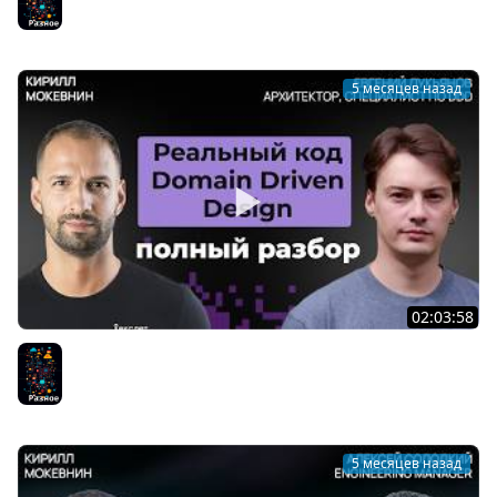
агентов / Кирилл Мокевнин
Разное
5 месяцев назад
02:03:58
Чистая архитектура и Domain Driven Design на
практике | Евгений Лукьянов №77
Разное
5 месяцев назад