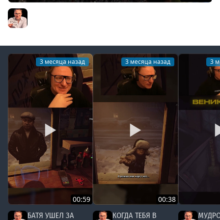
Герои3 | Voodoosh vs KING_spb | 06.09.2021
Voodoosh
3 месяца назад
3 месяца назад
3 м
00:59
00:38
БАТЯ УШЕЛ ЗА
КОГДА ТЕБЯ В
МУДРО