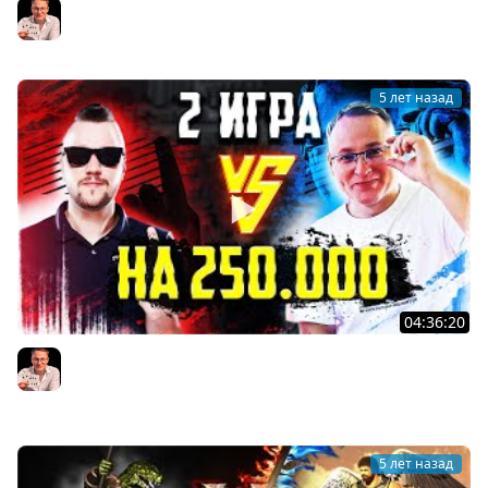
Герои 3 | Voodoosh vs KING_spb | 30.08.2021
Voodoosh
5 лет назад
04:36:20
БО5 МАТЧ. ВТОРАЯ ИГРА | Voodoosh vs Twaryna |
29.08.2021
Voodoosh
5 лет назад