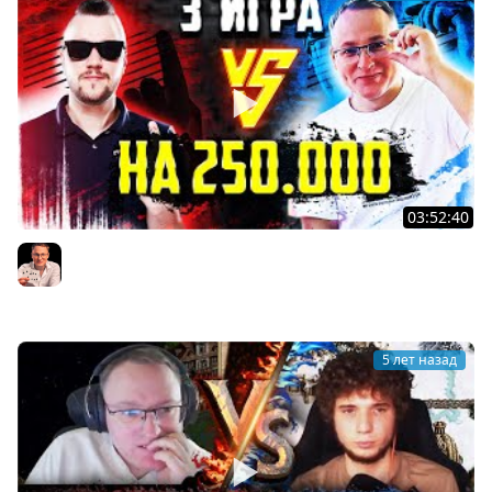
03:52:40
БО5 МАТЧ. ТРЕТЬЯ ИГРА | Voodoosh vs Twaryna |
02.09.2021
Voodoosh
5 лет назад