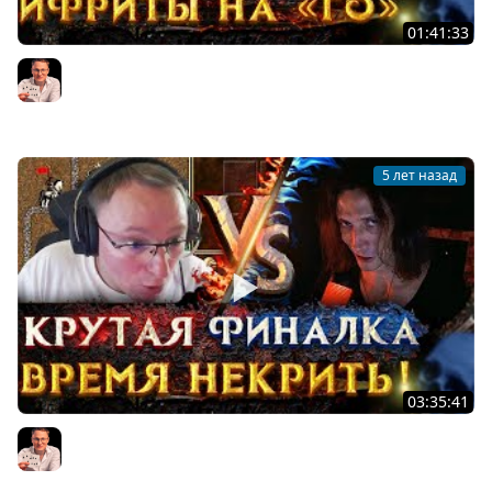
01:41:33
Герои 3 | БО3 НА 20.000 | Voodoosh vs Wukosha |
17.08.2021
Voodoosh
5 лет назад
03:35:41
Герои 3 | МАМА Я РАЗВЕДАЛ | Voodoosh vs KING_spb |
15.08.2021
Voodoosh