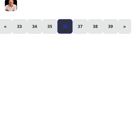
Герои 3 | КРУТАЯ ФИНАЛКА | Voodoosh vs KING_spb |
04.08.2021
Voodoosh
«
33
34
35
36
37
38
39
»