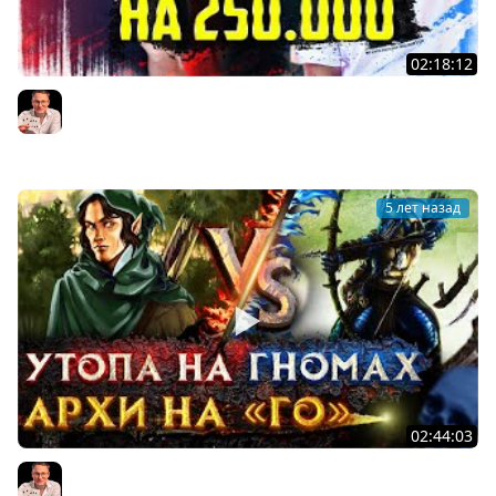
02:18:12
БО5 МАТЧ. ПЕРВАЯ ИГРА | Voodoosh vs Twaryna |
27.08.2021
Voodoosh
5 лет назад
02:44:03
Герои 3 | Voodoosh vs KING_spb | 26.08.2021
Voodoosh