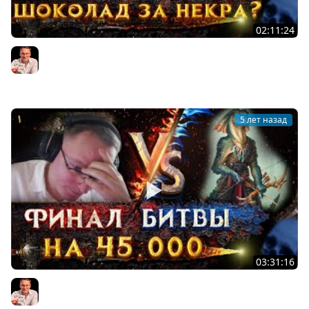
02:11:24
Герои 3 | БО3 НА 35.000 | Voodoosh vs KING_spb |
22.08.2021
Voodoosh
5 лет назад
03:31:16
Герои 3 | ТРЕТЬЯ РЕШАЮЩАЯ ИГРА | Voodoosh vs MoM |
20.08.2021