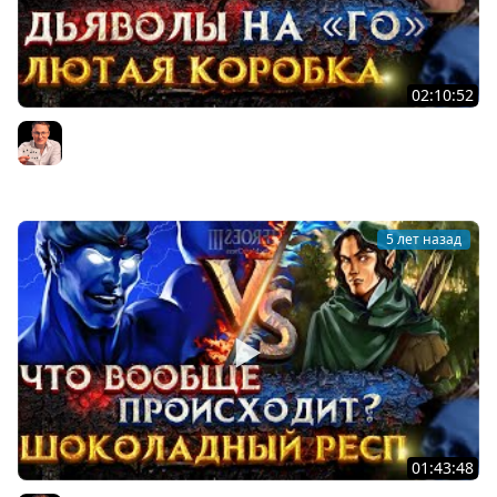
02:10:52
БО3 матч. Первая и вторая игра | Voodoosh vs
Pavllovich | 01.09.2021
Voodoosh
5 лет назад
01:43:48