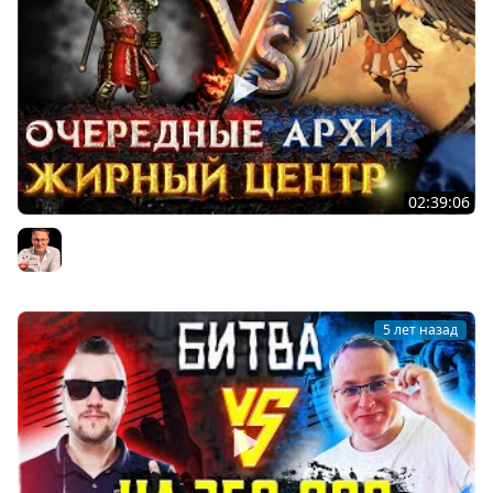
02:39:06
Герои 3 | Voodoosh vs BeZZdar | 28.08.2021
Voodoosh
5 лет назад