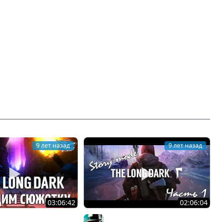
9 лет назад
9 лет назад
03:06:42
02:06:04
The Long Dark -
Сюжет The Long Dark - Начало!