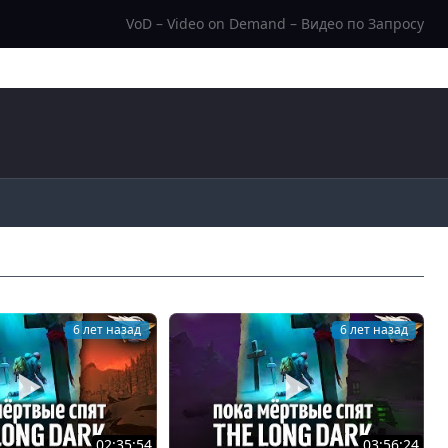
VoD – Video on Demand – Видео по Запросу
6 лет назад
6 лет назад
02:35:54
03:56:24