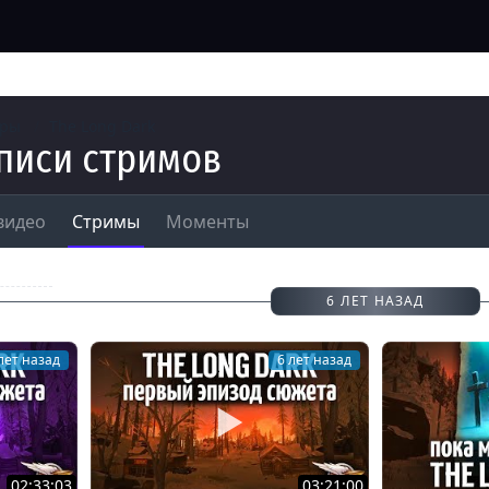
гры
The Long Dark
писи стримов
видео
Стримы
Моменты
тримов
6 ЛЕТ НАЗАД
лет назад
6 лет назад
02:33:03
03:21:00