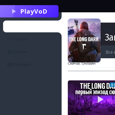
PlayVoD
Категории
И
За
Стримы
Каналы
Все 
Записи с
Сейчас Онлайн
Подборки
6 