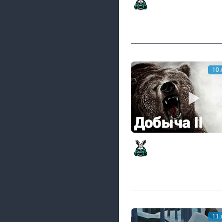
лосей вместе
Amway921
10 
Стрим - The Long Dark
Испытание Добыча: Ч
Amway921
11 