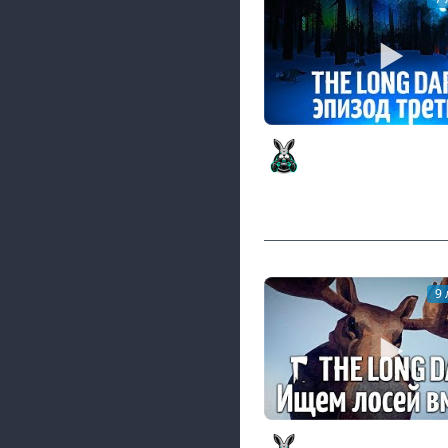
Эпизод 3 - CROSSROA
The Long Dark - Часть
Amway921
9 
Стрим - The Long Dar