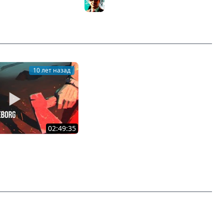
м сюжетку - Часть 4
| Часть 1
21
Gleborg
10 лет назад
02:49:35
 Dark | Зима близко!