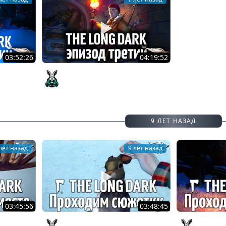
03:52:26
04:19:52
DS ELEGY -
Эпизод 3 - CROSSROADS ELEGY -
 2
The Long Dark - Часть 1
Amway921
9 ЛЕТ НАЗАД
лет назад
9 лет назад
03:45:56
03:48:45
k - Ищем
Стрим - The Long Dark -
Стрим - 