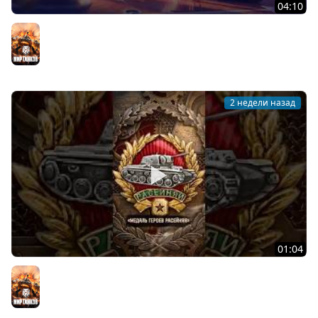
04:10
День рождения «Мира танков»: все подробности
Мир танков
2 недели назад
01:04
Редчайшая награда в Мире танков! #танки #миртанков
#tanks #история #награда #history #ww2 #вов
Мир танков