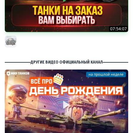
07:54:07
ТАНКИ НА ЗАКАЗ...ВАМ ВЫБИРАТЬ ● Мини-Гайды от
MeanMachins ● Подробности в Описании
MeanMachins
ДРУГИЕ ВИДЕО ОФИЦИАЛЬНЫЙ КАНАЛ
на прошлой неделе