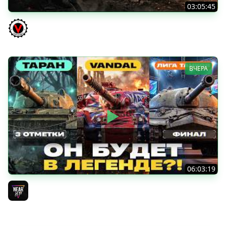
03:05:45
КИТАЙЧОКИ ИЗ КОРОБЧОНОК! 617Q и HSD-1
Vspishka
ВЧЕРА
06:03:19
VANDAL - ОН БУДЕТ В ЛЕГЕНДЕ?! + ТАРАН 3 ОТМЕТКИ +
ЛИГА ТАНКОВ: ФИНАЛ
Near_You