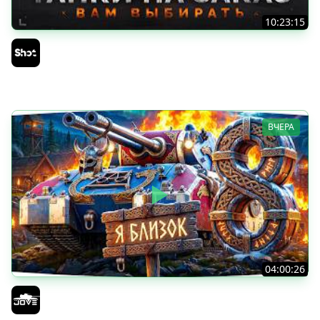
10:23:15
ТАНКИ на ЗАКАЗ — Смотрите Описание Стрима
Sh0tnik
ВЧЕРА
04:00:26
БИТВА ЗА MAUSEKONIG! — ВСЕГО 8 ЗАДАЧ ДО КОНЦА ●
Возвращение Сериала по ЛБЗ 3.0
Jove