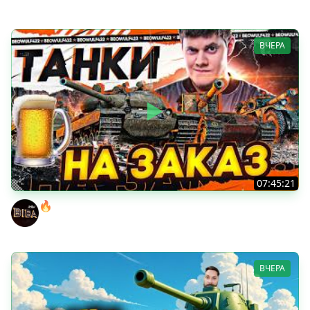
ВЧЕРА
07:45:21
🔥ПЕННЫЕ ТАНКИ НА ЗАКАЗ! ● НАЛИВАЙ!
BEOWULF422
ВЧЕРА