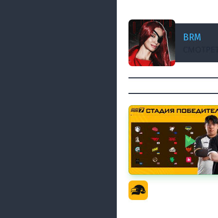
StreamVi.io live s
BRM
СМОТРЕТ
PGS 7 - Стадия Побе
Официальный кана