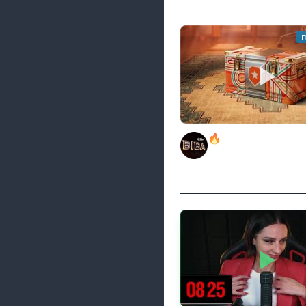
п
🔥ОТБЕРИ У БИБЫ КО
РОЗЫГРЫШ АВТОМОБ
BEOWULF422