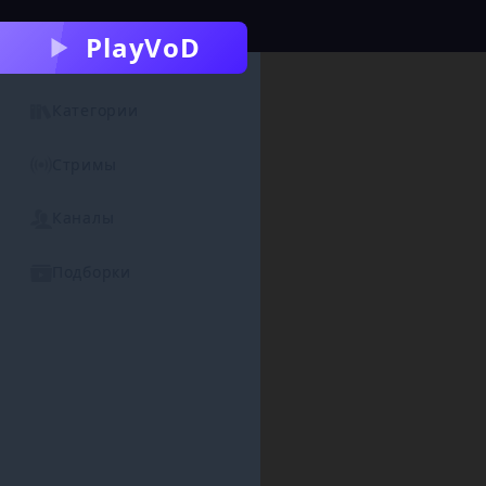
PlayVoD
Категории
Стримы
Каналы
Подборки