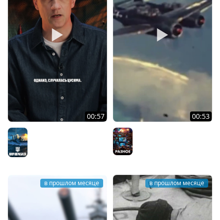
00:57
00:53
Крейсер «Олег»
Битва при Марианских
Мир кораблей
островах
Разное
в прошлом месяце
в прошлом месяце