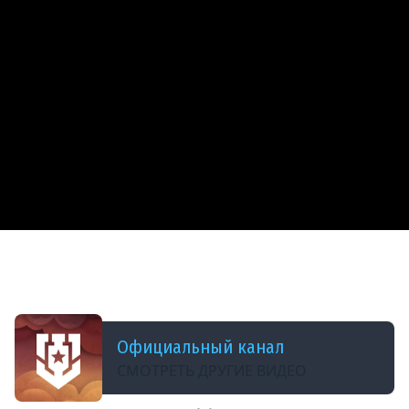
ДОБАВЛЕНО: В ПРОШЛОМ ГОДУ
Подъем затонувшего БК-31 #МорскиеЛегенды
#МирКораблей #ЛестаИгры
Официальный канал
СМОТРЕТЬ ДРУГИЕ ВИДЕО