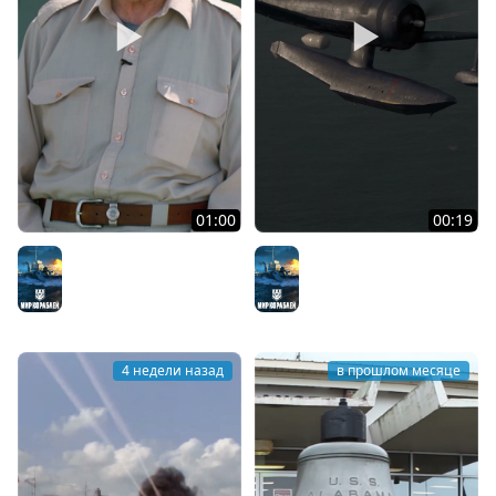
01:00
00:19
Корветы Австралии
Боевой путь линкора
Мир кораблей
USS Alabama
Мир кораблей
4 недели назад
в прошлом месяце