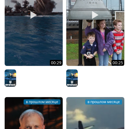
00:29
00:25
Самый удачливый
Судьба линкора USS
линкор ВМС США
Alabama
Мир кораблей
Мир кораблей
в прошлом месяце
в прошлом месяце