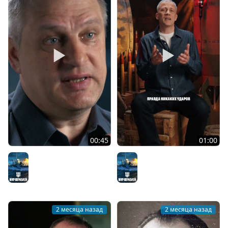
00:45
01:00
Боевые задачи
История линкора Giulio
эсминцев
Cesare
Мир кораблей
Мир кораблей
2 месяца назад
2 месяца назад