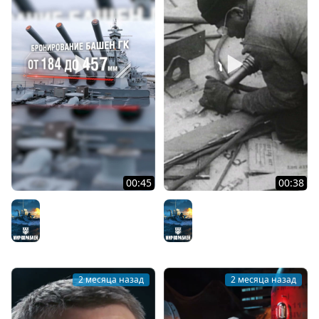
00:45
00:38
Линейные корабли
История строительства
типа «Южная Дакота»
линкора USS Alabama
Мир кораблей
Мир кораблей
2 месяца назад
2 месяца назад