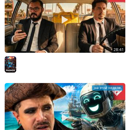
28:41
Провели рабочую смену водителем-курьером.
WELOVEGAMES
Разное
на этой неделе