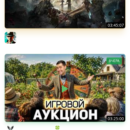
03:45:07
Экспедиция 39+ ★ Clair Obscur: Expedition 33
Gleborg
ВЧЕРА
03:25:00
ИГРОВОЙ АУКЦИОН 🍀 Во что играем в конце лета?