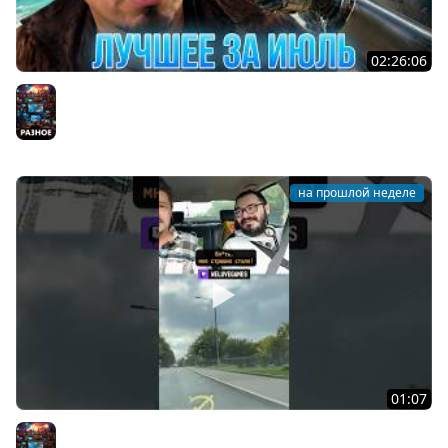
02:26:06
Нейросеть жестко дерзит стримеру в прямом эфире |
Лучшие моменты за июль
Разное
на прошлой неделе
01:07
Один день из жизни курьера #welovegames