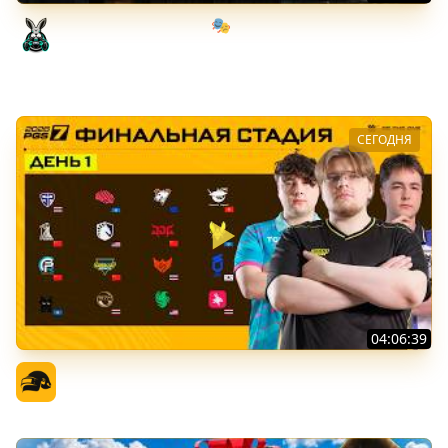
Мрачный стелс-экшен 🎭 Dishonored [PC 2012] #1
Amway921
СЕГОДНЯ
04:06:39
PGS 7 - Финальная Стадия - День 1
Официальный канал