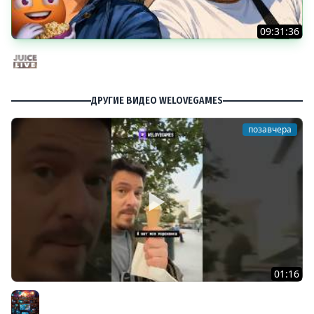
09:31:36
Скуф-патруль | IRL Cтрим от 01/08/2026
Juice Live
ДРУГИЕ ВИДЕО WELOVEGAMES
позавчера
01:16
Насыщенная велопрогулка #welovegames
Разное