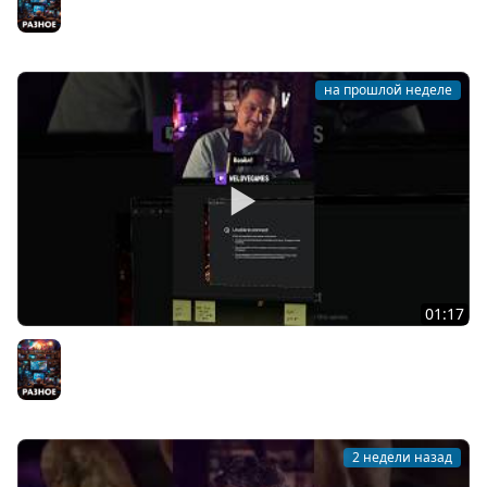
Разное
на прошлой неделе
01:17
Нейросеть подставила «хакера» #welcometothegame3
Разное
2 недели назад