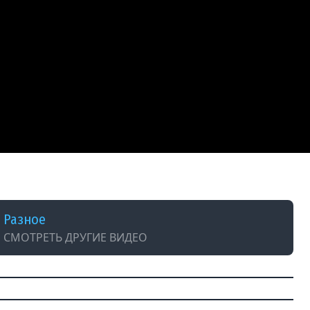
Разное
СМОТРЕТЬ ДРУГИЕ ВИДЕО