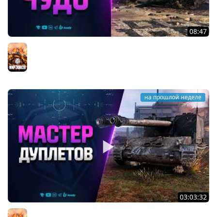
08:47
Разрабы Родили Чудо - Type 71
Мир танков
на прошлой неделе
03:03:32
Мастер Дуплетов