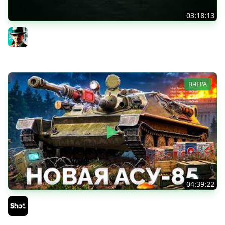
03:18:13
Новые коробки ★ Сборочный цех, глава 3 ★ МИР
ТАНКОВ
Gleborg
ВЧЕРА
04:39:22
АСУ-85 — Советская Е 25 из Коробок!
Sh0tnik