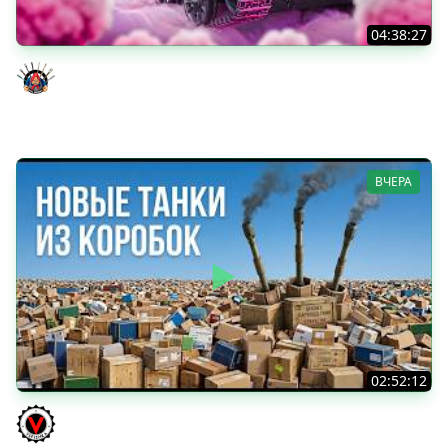
04:38:27
Моя Любимая ПТ-10 - TORNADE
Evil GrannY
ВЧЕРА
02:52:12
ТРИ НОВЫХ ТАНКА ИЗ КОРОБОК: Русский АЗУ, Китаец ТТ
и Мерк М6