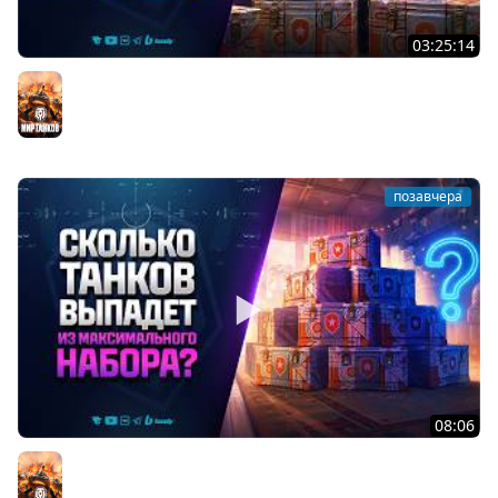
03:25:14
Тест Новых Танков из Коробок
Мир танков
позавчера
08:06
Сколько Танков Выпадет из Максимального Набора? -
ДР Мир Танков 2026