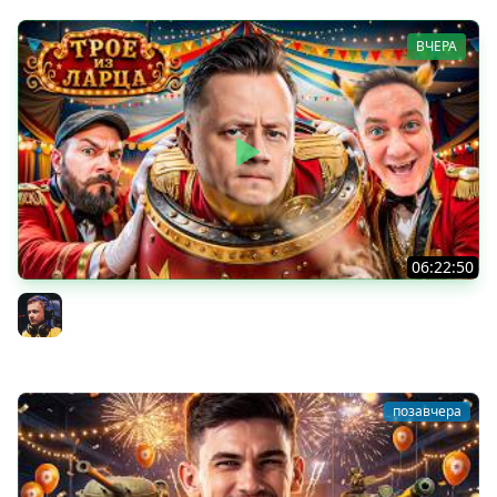
ВЧЕРА
06:22:50
Трое из Ларца ★ С ДР НАША ИГРА
@ElComentanteOfficial @Kop3uHbl4
Inspirer
позавчера