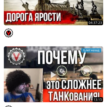
04:37:23
ЛБЗ 2.0 - Операция Химера. Путь Вспышки №5
Vspishka
8 лет назад
13:15