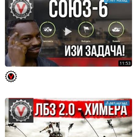
8 лет назад
11:53
Она проще, чем кажется, Братишка! ЛБЗ 2.0 "Союз 6 -
Нарушить их планы".
Vspishka
8 лет назад