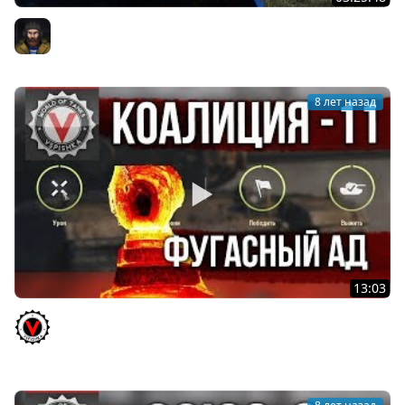
Приступ ЛБЗянки / Соло Стрим по ЛБЗ 2.0
Юша PROТанки
8 лет назад
13:03
Покажите того разраба, кто это придумал. ЛБЗ 2.0
"Коалиция 11 - Силовое Поле".
Vspishka