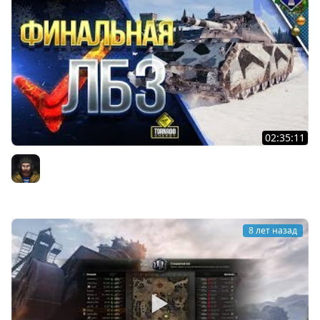
02:35:11
ФИНАЛЬНАЯ ЛБЗ / Герой БИТВЫ на Японцах и Немцах /
БЛОК
Юша PROТанки
8 лет назад