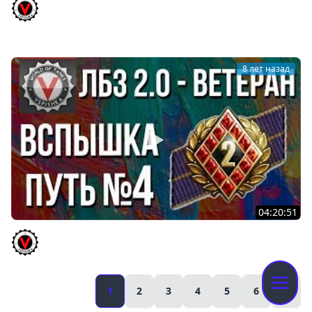
Вспышка бомбанул от этой ЛБЗ! ?Думал, что
танкование - самое сложное, но...
Vspishka
8 лет назад
04:20:51
ЛБЗ 2.0 - Ветеран Второго Фронта. Путь Вспышки №4
(Переход к Химере)
Vspishka
1
2
3
4
5
6
»