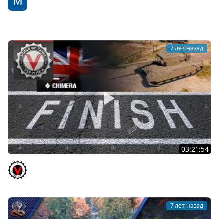
WoT Fan
7 лет назад
03:21:54
Финальные 4 СССР ЛБЗ на Химеру. Стрим в 20.00
Vspishka
7 лет назад