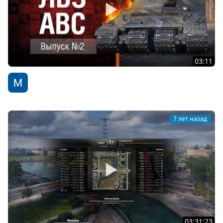
03:11
ЛБЗ АВС №2 - от TheGun
WoT Fan
7 лет назад
03:31:23