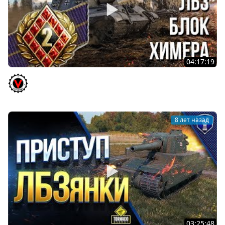
04:17:19
Это премьера? Нет. Стрим. ЛБЗ 2.0 Стрим. (БЛОК Химера)
Vspishka
8 лет назад
03:25:48