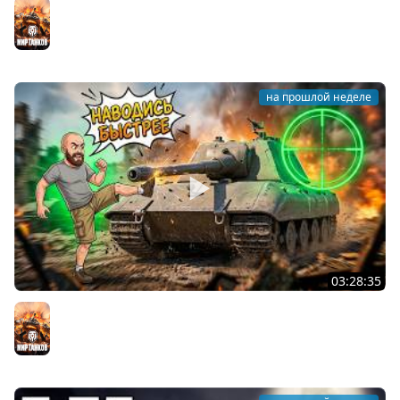
AMX 50B. ЛЕГЕНДАРНЫЙ АЛЬФА БАРАБАН Мира Танков
Мир танков
на прошлой неделе
03:28:35
Ускоренный прицел: Имба для ЛЕГЕНД Мира танков?
Мир танков