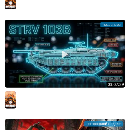
Ages
Мир танков
позавчера
03:07:29
STRV 103B. САМАЯ БЕЗБАШЕННАЯ ПТ В ИГРЕ!
Мир танков
на прошлой неделе