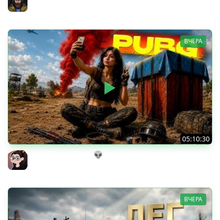
Юша PROТанки
ВЧЕРА
05:10:30
Танкисты на выгуле👽
Mozol6ka (Мозолька)
ВЧЕРА