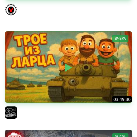
ТРИ НОВЫХ ТАНКА ИЗ КОРОБОК: Русский АЗУ, Китаец ТТ
и Мерк М6
Vspishka
ВЧЕРА
03:49:30
ТРОЕ ИЗ ЛАРЦА! Впервые в этом августе! (Мир Танков)
El COMENTANTE
ВЧЕРА