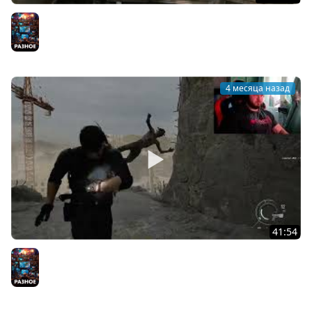
resident evil requiem Полицейский участок Раккун-
сити! Маленькая Грейс в ужасном приюте (часть 14)
Разное
4 месяца назад
41:54
resident evil requiem Зачищаем город Раккун-сити,
толпы зомби! Поездка на мотоцикле Кинцо (ч13)
Разное