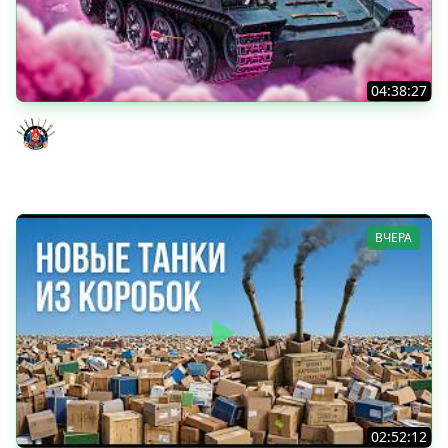
04:38:27
Моя Любимая ПТ-10 - TORNADE
Evil GrannY
ВЧЕРА
02:52:12