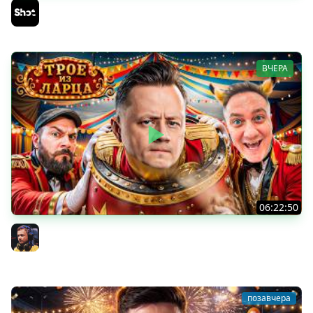
АСУ-85 — Советская Е 25 из Коробок!
Sh0tnik
ВЧЕРА
06:22:50
Трое из Ларца ★ С ДР НАША ИГРА
@ElComentanteOfficial @Kop3uHbl4
Inspirer
позавчера