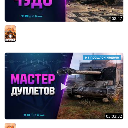
08:47
Разрабы Родили Чудо - Type 71
Мир танков
на прошлой неделе
03:03:32
Мастер Дуплетов