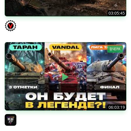
03:05:45
КИТАЙЧОКИ ИЗ КОРОБЧОНОК! 617Q и HSD-1
Vspishka
ВЧЕРА
06:03:19
VANDAL - ОН БУДЕТ В ЛЕГЕНДЕ?! + ТАРАН 3 ОТМЕТКИ +
ЛИГА ТАНКОВ: ФИНАЛ
Near_You