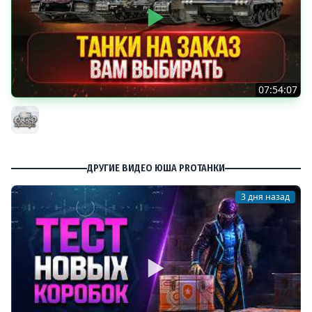
07:54:07
ТАНКИ НА ЗАКАЗ...ВАМ ВЫБИРАТЬ ● Мини-Гайды от
MeanMachins ● Подробности в Описании
MeanMachins
ДРУГИЕ ВИДЕО ЮША PROТАНКИ
3 дня назад