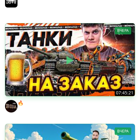
Возвращение Сериала по ЛБЗ 3.0
Jove
ВЧЕРА
07:45:21
🔥ПЕННЫЕ ТАНКИ НА ЗАКАЗ! ● НАЛИВАЙ!
BEOWULF422
ВЧЕРА