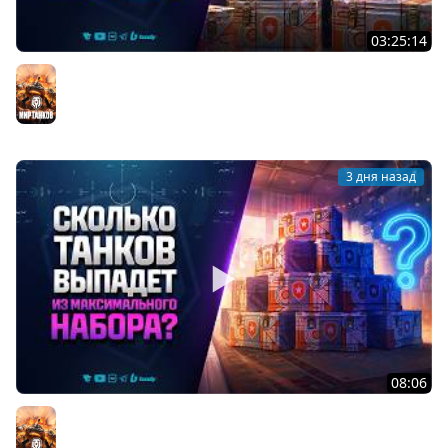
03:25:14
Тест Новых Танков из Коробок
Мир танков
3 дня назад
08:06
Сколько Танков Выпадет из Максимального Набора? -
ДР Мир Танков 2026