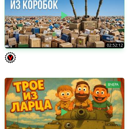
02:52:12
ТРИ НОВЫХ ТАНКА ИЗ КОРОБОК: Русский АЗУ, Китаец ТТ
и Мерк М6
Vspishka
ВЧЕРА