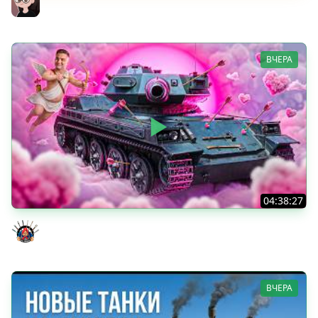
Mozol6ka (Мозолька)
ВЧЕРА
04:38:27
Моя Любимая ПТ-10 - TORNADE
Evil GrannY
ВЧЕРА