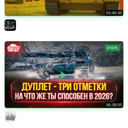
03:49:30
ТРОЕ ИЗ ЛАРЦА! Впервые в этом августе! (Мир Танков)
El COMENTANTE
ВЧЕРА
06:38:05
ДУПЛЕТ - НА ЧТО ЖЕ ТЫ СПОСОБЕН в 2026? ● МОЙ ПУТЬ
К ТРЁМ ОТМЕТКАМ
MeanMachins