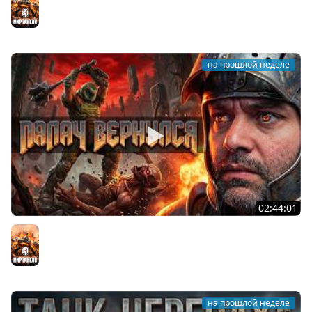
Мир танков
на прошлой неделе
02:44:01
Последний Думгай.
Мир танков
на прошлой неделе