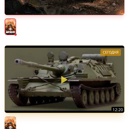
КИТАЙЧОКИ ИЗ КОРОБЧОНОК! 617Q и HSD-1
Мир танков
СЕГОДНЯ
12:20
Вспышка на "АСУ-85". Бой на 8 Фрагов в прямом эфире
Мир танков