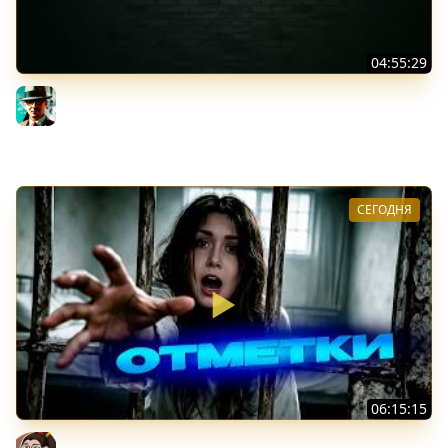
04:55:29
Наша пятница ★ МИР ТАНКОВ
Gleborg
СЕГОДНЯ
06:15:15
Leox ♥ 91,18% ♥ Стрим 4 + Тест Дурынды