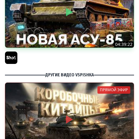
04:39:22
АСУ-85 — Советская Е 25 из Коробок!
Sh0tnik
ДРУГИЕ ВИДЕО VSPISHKA
ПРЯМОЙ ЭФИР