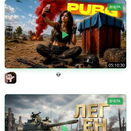
ВЧЕРА
05:10:30
Танкисты на выгуле👽
Mozol6ka (Мозолька)
ВЧЕРА