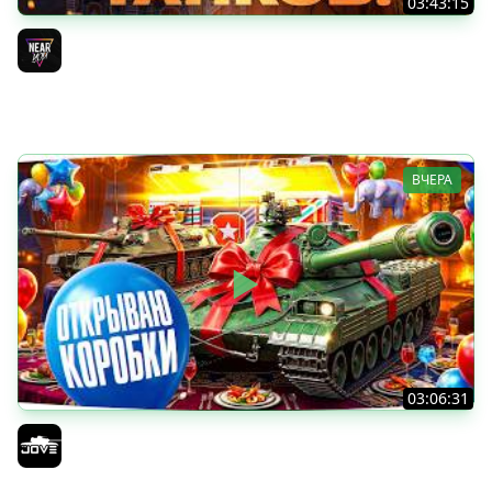
03:43:15
ДЕНЬ РОЖДЕНИЯ 2026! ТЕСТ-ДРАЙВ ТАНКОВ из КОРОБОК
[Попытка 2]
Near_You
ВЧЕРА
03:06:31
ОТКРЫВАЕМ КОРОБКИ НА ДЕНЬ РОЖДЕНИЯ МИРА ТАНКОВ
2026 ● Что Выпадет?
Jove