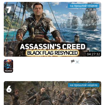
на прошлой неделе
04:27:32
Нас все предали. Пираты, тоже мне 🏴‍☠️ Assassin’s
Creed Black Flag Resynced [PC 2026] #7
Разное
на прошлой неделе