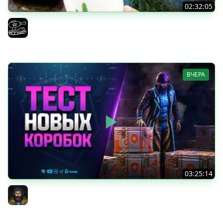
02:32:05
Поедаю кактусы онлайн без регистрации. Мир Танков
и ЗБЗ.
El COMENTANTE
ВЧЕРА
03:25:14
Тест Новых Танков из Коробок
Юша PROТанки