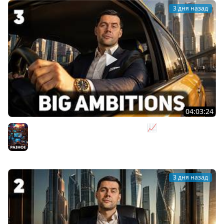
3 дня назад
04:03:24
Я бизнесмен. Такси - это для души 📈 Big Ambitions
[PC 2023] #3
Разное
3 дня назад