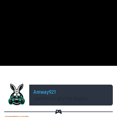
ДОБАВЛЕНО: 13 ЛЕТ НАЗАД
Заглянул на огонёк - Кирилл Малышев STL1te
Amway921
СМОТРЕТЬ ДРУГИЕ ВИДЕО