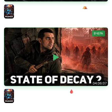
Сражаемся с Кагалом призраком Харага ⛺ Wartales
[PC 2021] #7
Разное
ВЧЕРА
04:06:07
Соло. Сложность запредельная 🩸 State of Decay 2
[PC 2018]
Разное