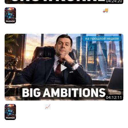
04:24:20
Безумная деревянная операция под музыку 🚚
SnowRunner [PC 2020] #27
Разное
на прошлой неделе
04:12:11
За деньги - Да 📈 Big Ambitions [PC 2023]
Разное