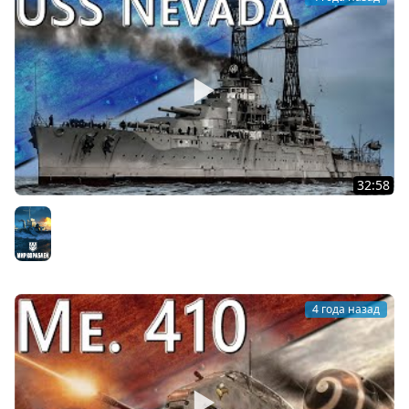
32:58
Только История: линкор USS Nevada (На английском)
Мир кораблей
4 года назад