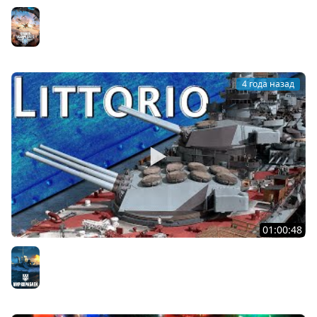
Только История: Messerschmitt Me.210
World of Warplanes
4 года назад
01:00:48
Только История: линкоры типа Littorio
Мир кораблей