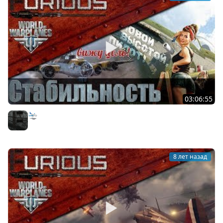
03:06:55
🛬 Чё там в World of Warplanes?
Furious
8 лет назад