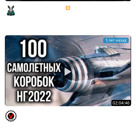
Танкист сел в самолёт 💥 War Thunder
Amway921
5 лет назад
02:04:46
World of Warplanes 2022. 100 Коробок или Охота на
"Свободный опыт"!
Vspishka