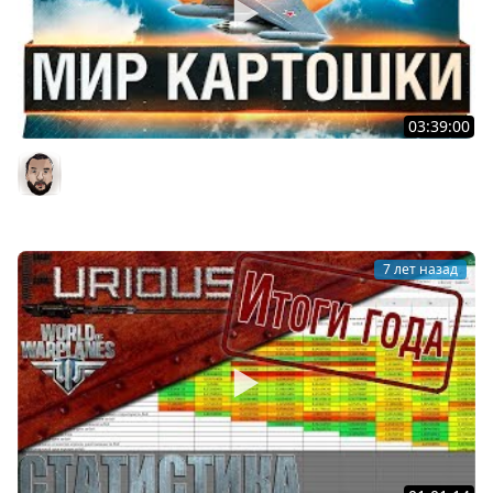
03:39:00
МИР КАРТОШКИ - Заставили играть в World of
WarPlanes
DesertoD
7 лет назад