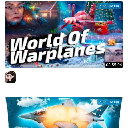
5 лет назад
02:55:04
World Of Warplanes ▪ ДА, ДА, НЕ УДИВЛЯЙТЕСЬ! ТАКИ В
САМОЛЁТАХ НОВЫЙ ГОД!
Mozol6ka (Мозолька)
5 лет назад