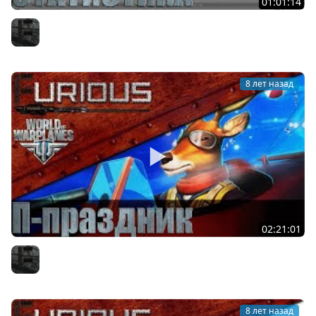
01:01:14
Статистика World of Warplanes: итоги года
Furious
8 лет назад
02:21:01
Праздник в World of Warplanes
Furious
8 лет назад