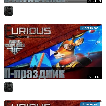
01:01:14
Статистика World of Warplanes: итоги года
Furious
8 лет назад
02:21:01
Праздник в World of Warplanes
Furious
8 лет назад