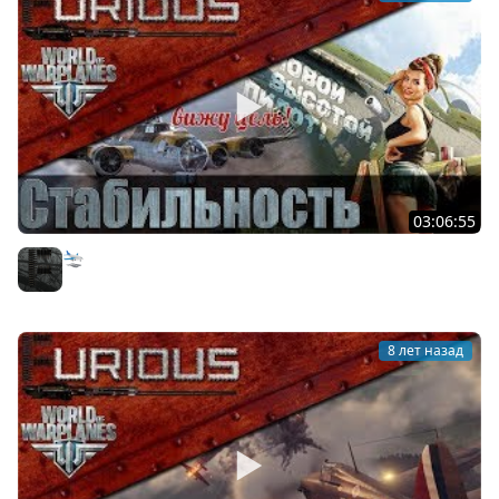
03:06:55
🛬 Чё там в World of Warplanes?
Furious
8 лет назад