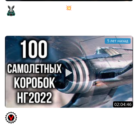
Танкист сел в самолёт 💥 War Thunder
Amway921
5 лет назад
02:04:46
World of Warplanes 2022. 100 Коробок или Охота на
"Свободный опыт"!
Vspishka