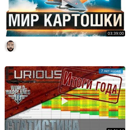
03:39:00
МИР КАРТОШКИ - Заставили играть в World of
WarPlanes
DesertoD
7 лет назад