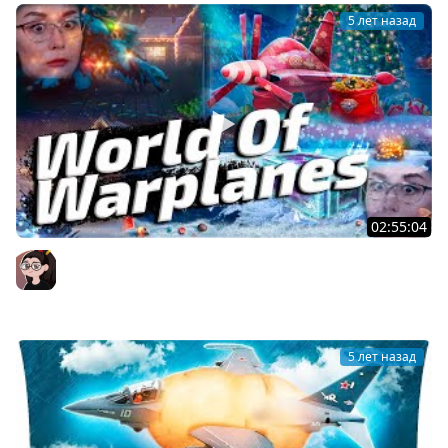
5 лет назад
02:55:04
World Of Warplanes ▪ ДА, ДА, НЕ УДИВЛЯЙТЕСЬ! ТАКИ В
САМОЛЁТАХ НОВЫЙ ГОД!
Mozol6ka (Мозолька)
5 лет назад