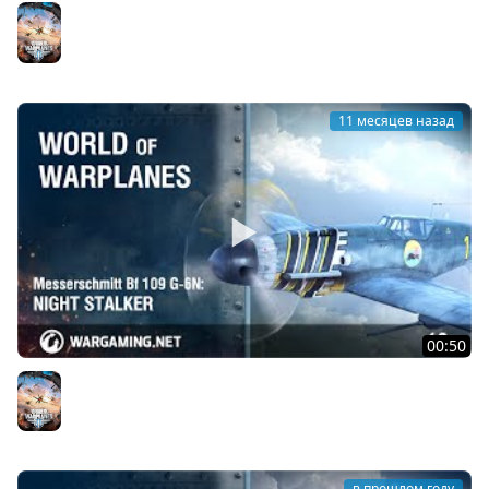
Grumman F9F-5 Panther: синий хвост, серебристые
когти
World of Warplanes
11 месяцев назад
00:50
Messerschmitt Bf 109 G-6N: Ночной охотник
World of Warplanes
в прошлом году