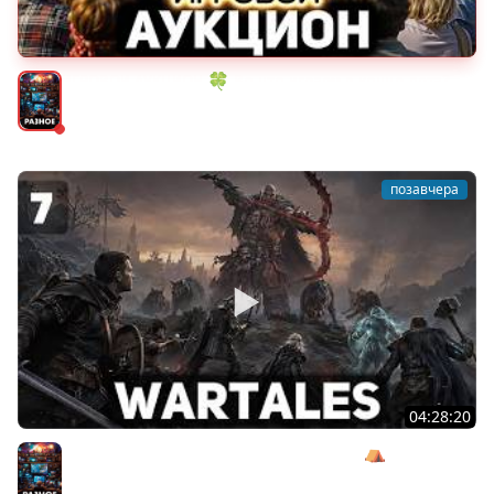
ИГРОВОЙ АУКЦИОН 🍀 Во что играем в конце лета?
Разное
позавчера
04:28:20
Сражаемся с Кагалом призраком Харага ⛺ Wartales
[PC 2021] #7
Разное