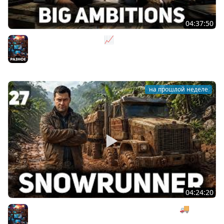
04:37:50
Не на дядю, а на себя 📈 Big Ambitions [PC 2023] #2
Разное
на прошлой неделе
04:24:20
Безумная деревянная операция под музыку 🚚
SnowRunner [PC 2020] #27