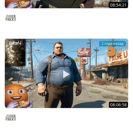
08:54:21
Прогулка по виртуальной версии ВДНХ | Fallout 4 c
Мишей Джусом | Часть 6 | Стрим от 28/11/24
Juice Live
2 года назад
08:06:58
Fallout 4 c Мишей Джусом - Выживание | Часть 5 |
Стрим от 26/11/24
Juice Live