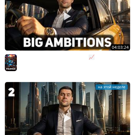
04:03:24
Я бизнесмен. Такси - это для души 📈 Big Ambitions
[PC 2023] #3
Разное
на этой неделе