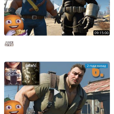
09:15:00
Fallout 4 c Мишей Джусом - Выживание | Часть 7 |
Стрим от 02/12/24
Juice Live
2 года назад