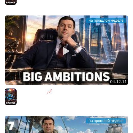
Разное
на прошлой неделе
04:12:11
За деньги - Да 📈 Big Ambitions [PC 2023]
Разное
на прошлой неделе