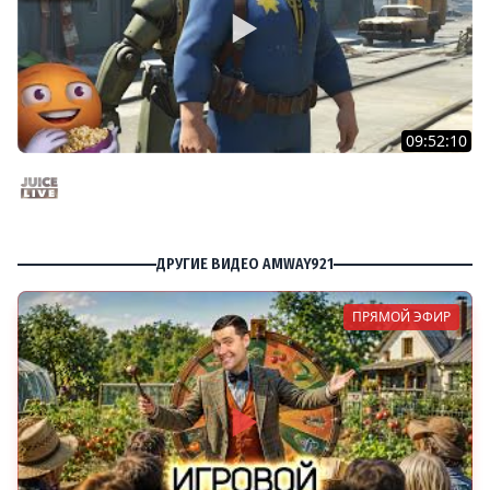
09:52:10
Fallout 4 c Мишей Джусом - Выживание | Часть 3 |
Стрим от 24/11/24
Juice Live
ДРУГИЕ ВИДЕО AMWAY921
ПРЯМОЙ ЭФИР