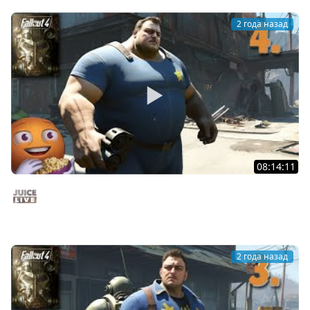
2 года назад
08:14:11
Fallout 4 c Мишей Джусом - Выживание | Часть 4 |
Стрим от 25/11/24
Juice Live
2 года назад