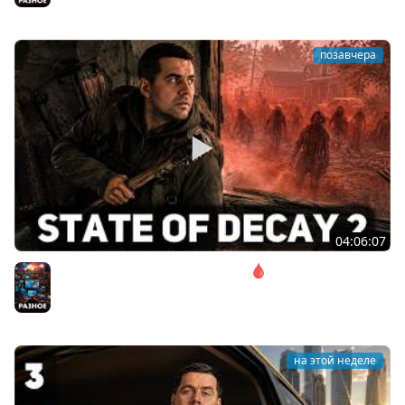
позавчера
04:06:07
Соло. Сложность запредельная 🩸 State of Decay 2
[PC 2018]
Разное
на этой неделе