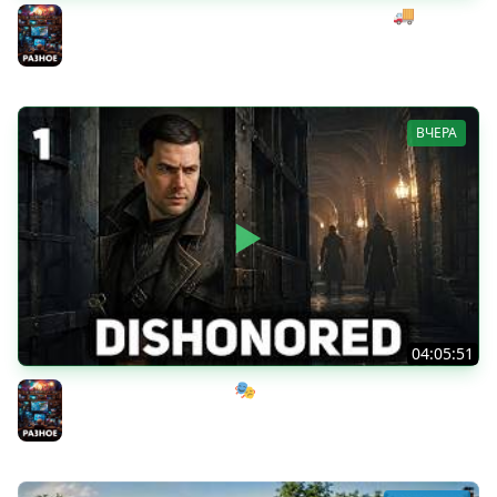
Начинаем мексиканский развоз под музыку 🚚
SnowRunner [PC 2020] #28
Разное
ВЧЕРА
04:05:51
Мрачный стелс-экшен 🎭 Dishonored [PC 2012] #1
Разное