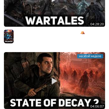
04:28:20
Сражаемся с Кагалом призраком Харага ⛺ Wartales
[PC 2021] #7
Разное
на этой неделе
04:06:07