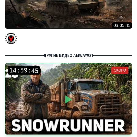
03:05:45
КИТАЙЧОКИ ИЗ КОРОБЧОНОК! 617Q и HSD-1
Vspishka
ДРУГИЕ ВИДЕО AMWAY921
:
:
СКОРО