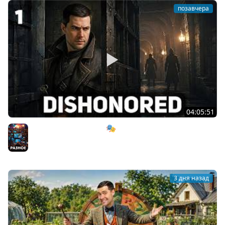
позавчера
04:05:51
Мрачный стелс-экшен 🎭 Dishonored [PC 2012] #1
Разное
3 дня назад