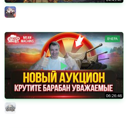
НОВАЯ БЛОХА? Чудо из коробок на ДР Мира танков
2026 | Обкатка танка АСУ-85
Бомбилка Медоеда
ВЧЕРА
06:26:46
ДУПЛЕТ - ФИНАЛ...ОСТАЛОСЬ ВСЕГО 2% ● Аукцион №96,
Будет ли Стример Страдать или Кайфовать ?
MeanMachins