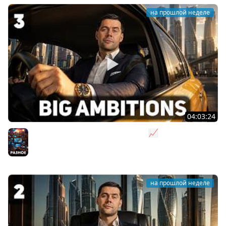
на прошлой неделе
04:03:24
Я бизнесмен. Такси - это для души 📈 Big Ambitions
[PC 2023] #3
Разное
на прошлой неделе