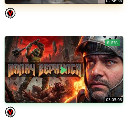
02:56:36
Vz. 68-2 Britva. Захотелось "отметки"
Vspishka
ВЧЕРА
03:05:08
Последний Думгай 3. Дополнение к DooM: The Dark
Ages
Vspishka