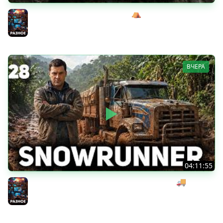
Жуткий босс-кабан Эримантос ⛺ Wartales [PC 2021] #8
Разное
ВЧЕРА
04:11:55
Начинаем мексиканский развоз под музыку 🚚
SnowRunner [PC 2020] #28
Разное