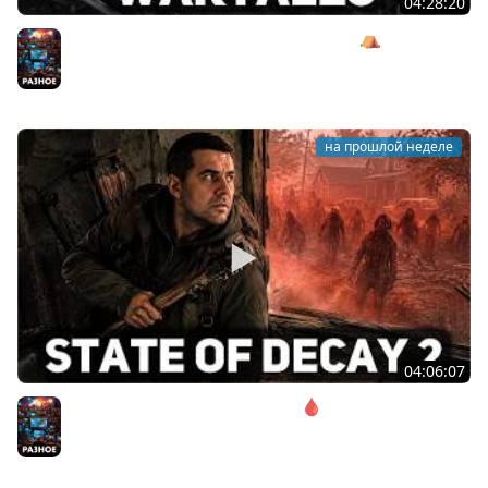
04:28:20
Сражаемся с Кагалом призраком Харага ⛺ Wartales
[PC 2021] #7
Разное
на прошлой неделе
04:06:07
Соло. Сложность запредельная 🩸 State of Decay 2
[PC 2018]
Разное