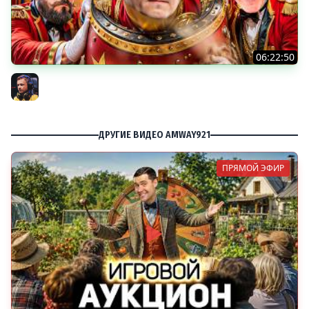
06:22:50
Трое из Ларца ★ С ДР НАША ИГРА
@ElComentanteOfficial @Kop3uHbl4
Inspirer
ДРУГИЕ ВИДЕО AMWAY921
ПРЯМОЙ ЭФИР