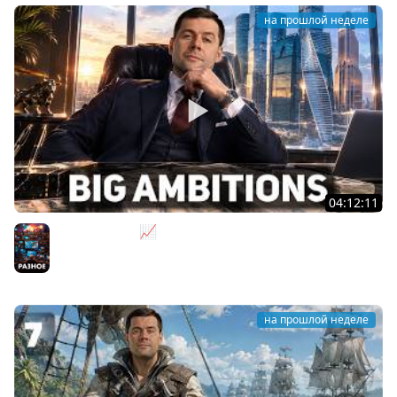
на прошлой неделе
04:12:11
За деньги - Да 📈 Big Ambitions [PC 2023]
Разное
на прошлой неделе