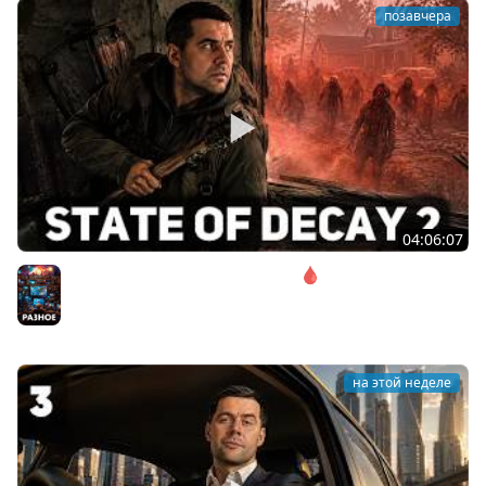
позавчера
04:06:07
Соло. Сложность запредельная 🩸 State of Decay 2
[PC 2018]
Разное
на этой неделе