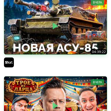
ВЧЕРА
04:39:22
АСУ-85 — Советская Е 25 из Коробок!
Sh0tnik
ВЧЕРА