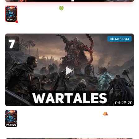
ИГРОВОЙ АУКЦИОН 🍀 Во что играем в конце лета?
Разное
позавчера
04:28:20
Сражаемся с Кагалом призраком Харага ⛺ Wartales
[PC 2021] #7
Разное