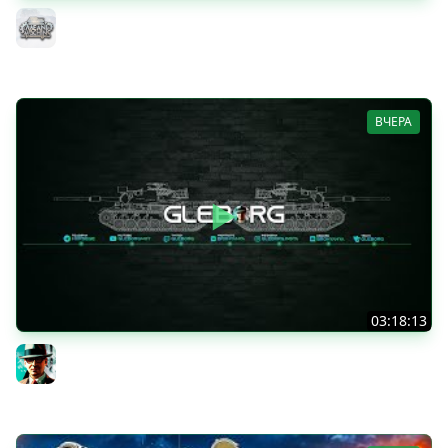
ДУПЛЕТ - НА ЧТО ЖЕ ТЫ СПОСОБЕН в 2026? ● МОЙ ПУТЬ
К ТРЁМ ОТМЕТКАМ
MeanMachins
ВЧЕРА
03:18:13
Новые коробки ★ Сборочный цех, глава 3 ★ МИР
ТАНКОВ
Gleborg