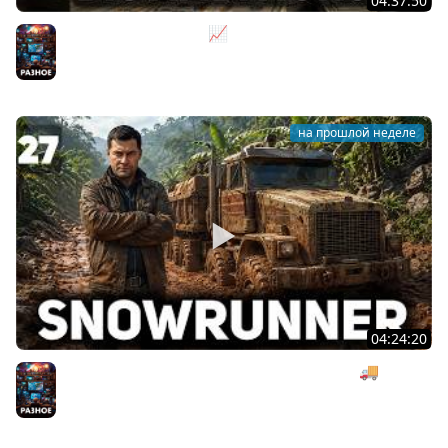
04:37:50
Не на дядю, а на себя 📈 Big Ambitions [PC 2023] #2
Разное
на прошлой неделе
04:24:20
Безумная деревянная операция под музыку 🚚
SnowRunner [PC 2020] #27
Разное