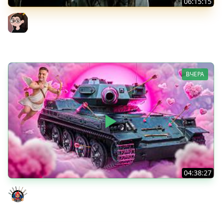
06:15:15
Leox ♥ 91,18% ♥ Стрим 4 + Тест Дурынды
Mozol6ka (Мозолька)
ВЧЕРА
04:38:27
Моя Любимая ПТ-10 - TORNADE
Evil GrannY