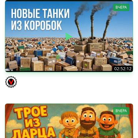
ВЧЕРА
02:52:12
ТРИ НОВЫХ ТАНКА ИЗ КОРОБОК: Русский АЗУ, Китаец ТТ
и Мерк М6
Vspishka
ВЧЕРА