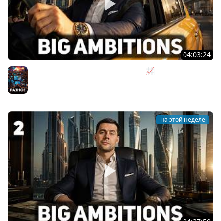
04:03:24
Я бизнесмен. Такси - это для души 📈 Big Ambitions
[PC 2023] #3
Разное
на этой неделе